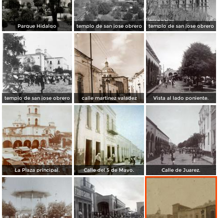
Parque Hidalgo
templo de san jose obrero
templo de san jose obrero
templo de san jose obrero
calle martinez valadez
Vista al lado poniente.
La Plaza principal.
Calle del 5 de Mayo.
Calle de Juarez.