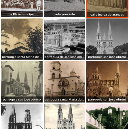
La Plaza principal.
Lado poniente.
calle juarez de arandas
parroquia santa María de Guadalupe
parroquia de san jose obrero
parroquia san jose obrero
parroquia san jose obrero
parroquia santa María de Guadalupe
parroquia san jose obrero