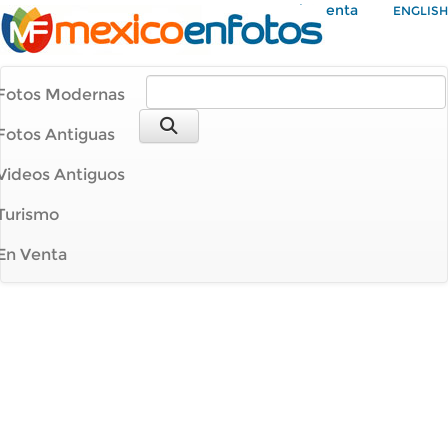
Mi Cuenta
ENGLISH
Fotos Modernas
Fotos Antiguas
Videos Antiguos
Turismo
En Venta