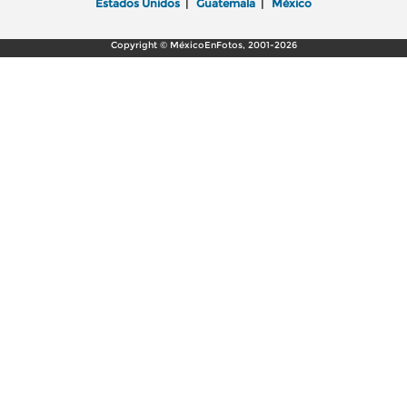
Estados Unidos
|
Guatemala
|
México
Copyright © MéxicoEnFotos, 2001-2026