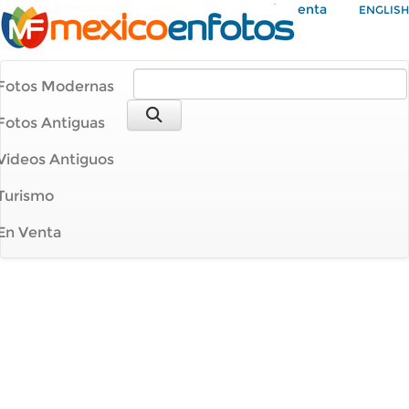
Mi Cuenta
ENGLISH
Fotos Modernas
Fotos Antiguas
Videos Antiguos
Turismo
En Venta