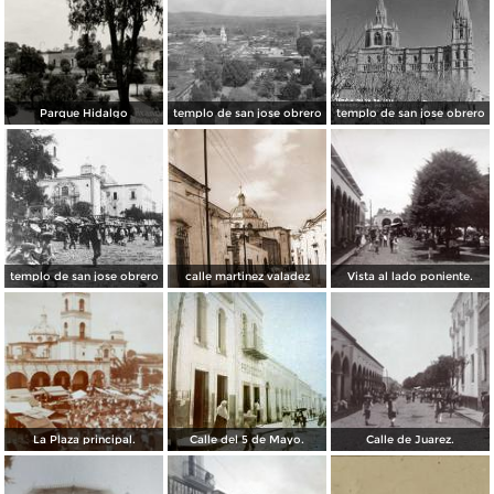
Parque Hidalgo
templo de san jose obrero
templo de san jose obrero
templo de san jose obrero
calle martinez valadez
Vista al lado poniente.
La Plaza principal.
Calle del 5 de Mayo.
Calle de Juarez.