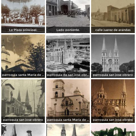
La Plaza principal.
Lado poniente.
calle juarez de arandas
parroquia santa María de Guadalupe
parroquia de san jose obrero
parroquia san jose obrero
parroquia san jose obrero
parroquia santa María de Guadalupe
parroquia san jose obrero