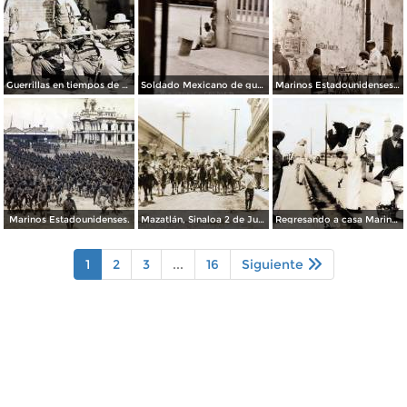
Guerrillas en tiempos de La Revolucion Mexicana.
Soldado Mexicano de guardia en la estacion Ferroviaria ( Abril 9 de 1916 ).
Marinos Estadounidenses curiosos. ( Abril 9 de 1916 ).
Marinos Estadounidenses.
Mazatlán, Sinaloa 2 de Junio de 1911 Entrada del ejercito libertador.
Regresando a casa Marinos Estadounidenses despues de La Intervencion en Veracruz.
1
2
3
...
16
Siguiente