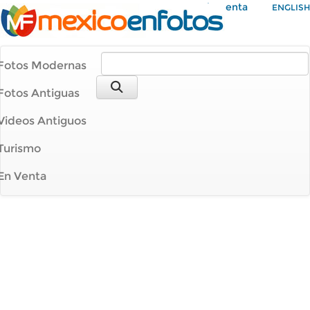
Mi Cuenta
ENGLISH
Fotos Modernas
Fotos Antiguas
Videos Antiguos
Turismo
En Venta