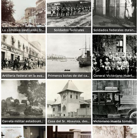
La comitiva desfilando frente a palacio Culiacán, Sinaloa.
Soldados federales
Soldados federales durante la Decena Trágica (1913)
Artillería federal en la esquina de San Juan de Letrán y San Agustín (República de Uruguay) durante la Decena Trágica (1913)
Primeros botes de del cañonero U.S.S. Prairie, en tocar tierra durante la invasión estadounidense de 1914
General Victoriano Huerta, acompañado del Gral. Téllez y Gral. Steever
Carreta militar estadounidense, cruzando el Río Santa Clara
Casa del Sr. Abaunza, desctruida por el bombardeo estadounidense en la invasión de 1914
Victoriano Huerta tomándose una copa de despedida