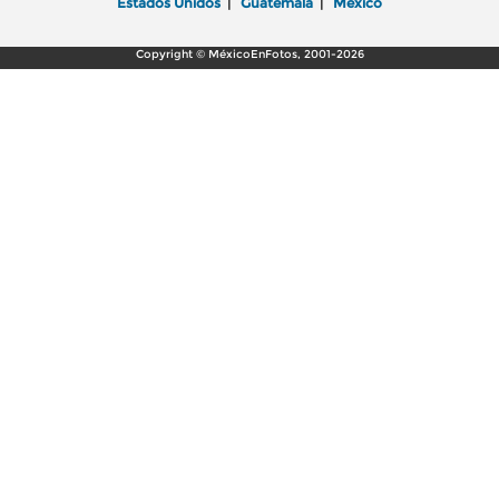
Estados Unidos
|
Guatemala
|
México
Copyright © MéxicoEnFotos, 2001-2026