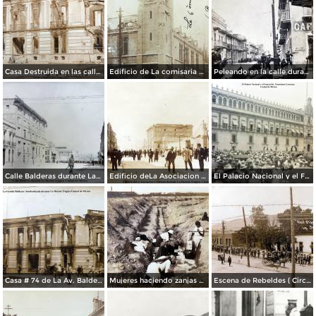
Casa Destruida en las calles de Balderas y Victoria Durante la Decena Trágica (1913)
Edificio de La comisaria bombardeado durante La Decena Tragica Ciudad de México Feb-1913.
Peleando en la calle durante la captura de Veracruz ( Fechada el 21 y 22 de Abril de 1914 ).
Calle Balderas durante La Decena Trágica Ciudad de México.
Edificio deLa Asociacion Cristiana durante La Decena Trágica Ciudad de México.
El Palacio Nacional y el Funeral de Venustiano Carranza Ciudad de México.
Casa # 74 de La Av. Balderas bombardeada durante La Decena Trágica Ciudad de México ( Circulada el 20 de Mayo de 1914 ).
Mujeres haciendo zanjas de defensa ( Circulada en 1915 ).
Escena de Rebeldes ( Circulada el 8 de Diciembre de 1913 ).