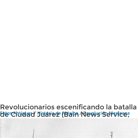
Revolucionarios escenificando la batalla
de Ciudad Juárez (Bain News Service,
Fotos Antiguas
/
Historia de México
/
Revolución Mexicana
1911)