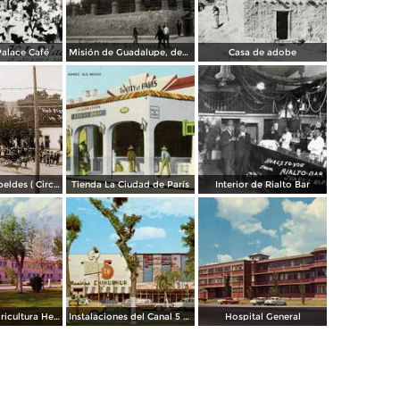
Palace Café
Misión de Guadalupe, depúes de la toma de Ciudad Juárez, durante la Revolución Mexicana
Casa de adobe
Escena de Rebeldes ( Circulada el 8 de Diciembre de 1913 ).
Tienda La Ciudad de París
Interior de Rialto Bar
Escuela de Agricultura Hermanos Escobar
Instalaciones del Canal 5 XEJ TV
Hospital General