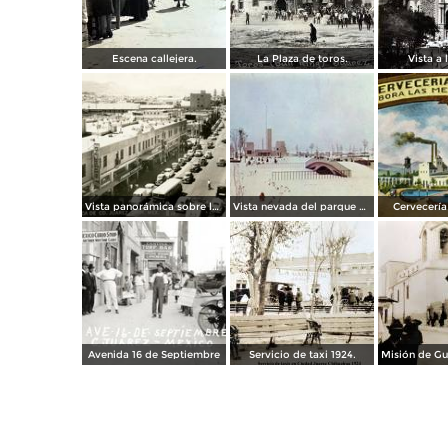
Escena callejera.
La Plaza de toros.
Vista a l
Vista panorámica sobre la Avenida 16 de Septiembre
Vista nevada del parque El Chamizal
Cervecería 
Avenida 16 de Septiembre
Servicio de taxi 1924.