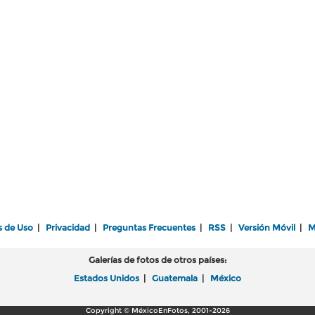
s de Uso
|
Privacidad
|
Preguntas Frecuentes
|
RSS
|
Versión Móvil
|
M
Galerías de fotos de otros países:
Estados Unidos
|
Guatemala
|
México
Copyright © MéxicoEnFotos, 2001-2026