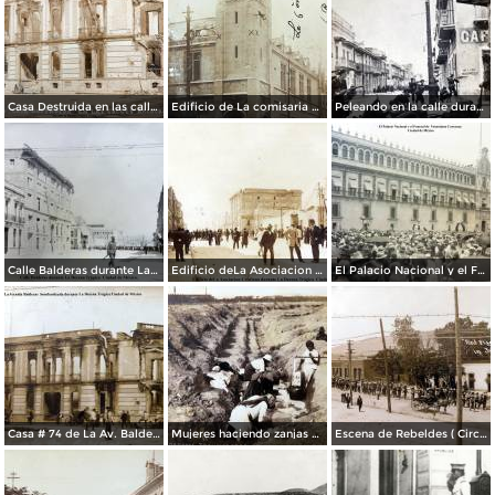
Casa Destruida en las calles de Balderas y Victoria Durante la Decena Trágica (1913)
Edificio de La comisaria bombardeado durante La Decena Tragica Ciudad de México Feb-1913.
Peleando en la calle durante la captura de Veracruz ( Fechada el 21 y 22 de Abril de 1914 ).
Calle Balderas durante La Decena Trágica Ciudad de México.
Edificio deLa Asociacion Cristiana durante La Decena Trágica Ciudad de México.
El Palacio Nacional y el Funeral de Venustiano Carranza Ciudad de México.
Casa # 74 de La Av. Balderas bombardeada durante La Decena Trágica Ciudad de México ( Circulada el 20 de Mayo de 1914 ).
Mujeres haciendo zanjas de defensa ( Circulada en 1915 ).
Escena de Rebeldes ( Circulada el 8 de Diciembre de 1913 ).