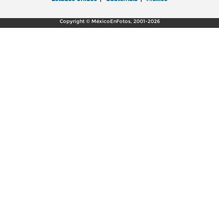
Copyright © MéxicoEnFotos, 2001-2026