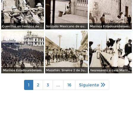
Guerrillas en tiempos de La Revolucion Mexicana.
Soldado Mexicano de guardia en la estacion Ferroviaria ( Abril 9 de 1916 ).
Marinos Estadounidenses curiosos. ( Abril 9 de 1916 ).
Marinos Estadounidenses.
Mazatlán, Sinaloa 2 de Junio de 1911 Entrada del ejercito libertador.
Regresando a casa Marinos Estadounidenses despues de La Intervencion en Veracruz.
1
2
3
...
16
Siguiente