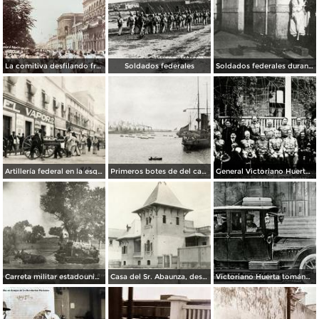
La comitiva desfilando frente a palacio Culiacán, Sinaloa.
Soldados federales
Soldados federales durante la Decena Trágica (1913)
Artillería federal en la esquina de San Juan de Letrán y San Agustín (República de Uruguay) durante la Decena Trágica (1913)
Primeros botes de del cañonero U.S.S. Prairie, en tocar tierra durante la invasión estadounidense de 1914
General Victoriano Huerta, acompañado del Gral. Téllez y Gral. Steever
Carreta militar estadounidense, cruzando el Río Santa Clara
Casa del Sr. Abaunza, desctruida por el bombardeo estadounidense en la invasión de 1914
Victoriano Huerta tomándose una copa de despedida