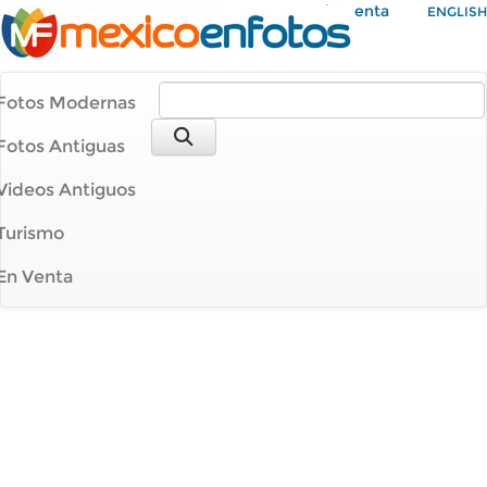
Mi Cuenta
ENGLISH
Fotos Modernas
Fotos Antiguas
Videos Antiguos
Turismo
En Venta