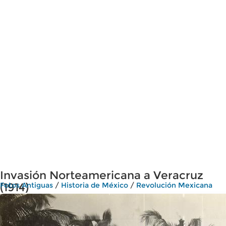
Invasión Norteamericana a Veracruz
(1914)
Fotos Antiguas
/
Historia de México
/
Revolución Mexicana