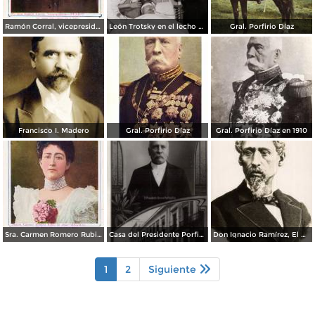
Ramón Corral, vicepresidente porfiriano
León Trotsky en el lecho de muerte (1940)
Gral. Porfirio Díaz
Francisco I. Madero
Gral. Porfirio Díaz
Gral. Porfirio Díaz en 1910
Sra. Carmen Romero Rubio de Díaz
Casa del Presidente Porfirio Díaz, en la Calle Cadena
Don Ignacio Ramírez, El Nigromante
1
2
Siguiente