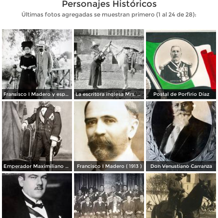
Personajes Históricos
Últimas fotos agregadas se muestran primero (1 al 24 de 28):
Fransisco I Madero y esposa Ciudad de México.
La escritora inglesa Mrs. Alec Tweedie (1901)
Postal de Porfirio Díaz
Emperador Maximiliano de Habsburgo
Francisco I Madero ( 1913 )
Don Venustiano Carranza