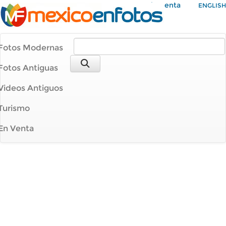
Mi Cuenta
ENGLISH
Fotos Modernas
Fotos Antiguas
Videos Antiguos
Turismo
En Venta