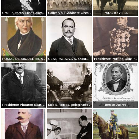
Gral. Plutarco Elias Calles Circa 1927
Calles y su Gabinete Circa 1927
PANCHO VILLA
POSTAL DE MIGUEL HIDALGO
GENERAL ALVARO OBREGON
Presidente Porfirio Diaz Postal autografiada
Presidente Plutarco Elías Calles
Luis E. Torres, gobernador de Sonora, y Ramón Corral, vicepresidente de la república (ca. 1908)
Benito Juárez