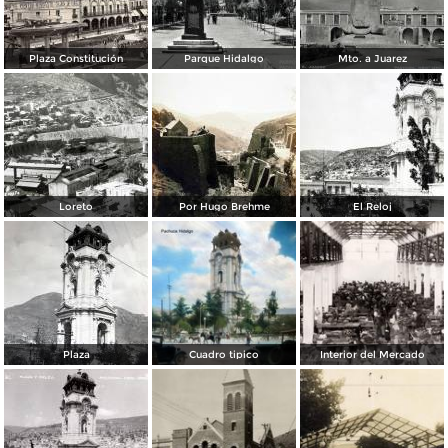
Plaza Constitución
Parque Hidalgo
Mto. a Juarez
Loreto
Por Hugo Brehme
El Reloj
Plaza
Cuadro tipico
Interior del Mercado