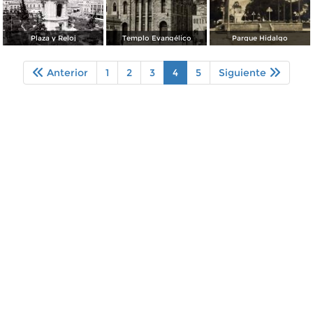
Plaza y Reloj
Templo Evangélico
Parque Hidalgo
Anterior
1
2
3
4
5
Siguiente