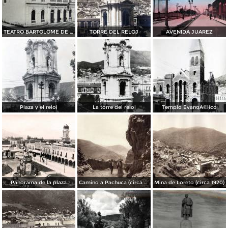
TEATRO BARTOLOME DE MEDINA
TORRE DEL RELOJ
AVENIDA JUAREZ
Plaza y el reloj
La torre del reloj
Templo EvangÃ©lico
Panorama de la plaza
Camino a Pachuca (circa 1920)
Mina de Loreto (circa 1920)