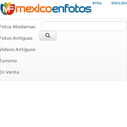
Mi Cuenta
ENGLISH
Fotos Modernas
Fotos Antiguas
Videos Antiguos
Turismo
En Venta