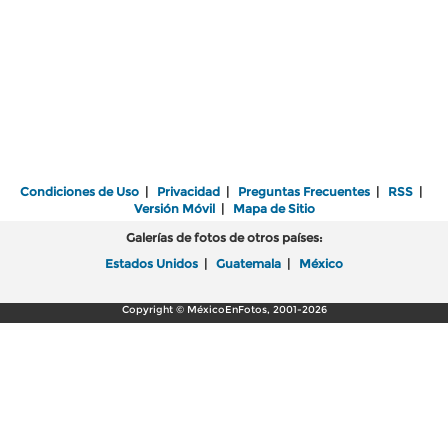
Condiciones de Uso
|
Privacidad
|
Preguntas Frecuentes
|
RSS
|
Versión Móvil
|
Mapa de Sitio
Galerías de fotos de otros países:
Estados Unidos
|
Guatemala
|
México
Copyright © MéxicoEnFotos, 2001-2026