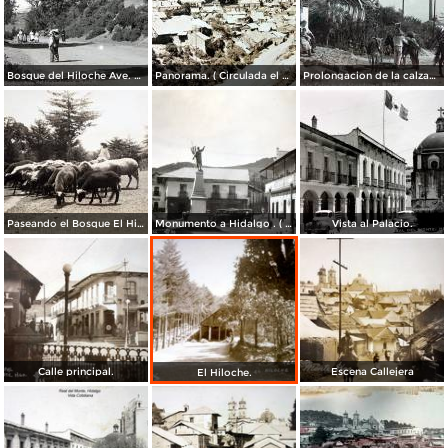
Bosque del Hiloche Ave. del Hipodromo.
Panorama. ( Circulada el 26 de Agosto de 1927 ).
Prolongacion de la calzada del hipodromo ( Circulada el 2 de Septiembre de 1924 ).
Paseando el Bosque El Hiloche.
Monumento a Hidalgo . ( Circulada el 5 de Julio de 1934 ).
Vista al Palacio.
Calle principal.
Escena Callejera
El Hiloche.