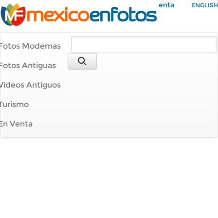
Mi Cuenta
ENGLISH
Fotos Modernas
Fotos Antiguas
Videos Antiguos
Turismo
En Venta