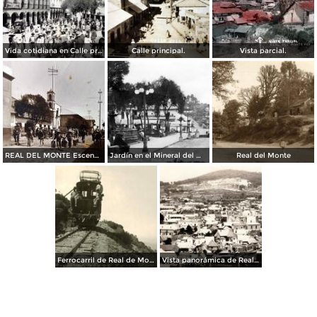
Vida cotidiana en Calle principal.
Calle principal.
Vista parcial.
REAL DEL MONTE Escena Callejera Aguadorers
Jardín en el Mineral del Monte
Real del Monte
Ferrocarril de Real de Monte
Vista panorámica de Real del Monte