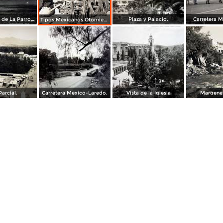
A un costado de La Parroquia.
Plaza y Palacio.
Carretera 
Tipos Mexicanos.Otomies vendedores de cohetes.
Parcial.
Carretera Mexico-Laredo.
Vista de la Iglesia
Margenes