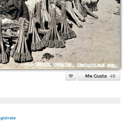
Me Gusta
49
gístrate