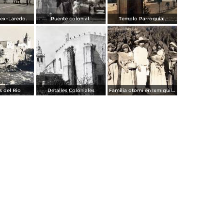
Mex-Laredo.
Puente colonial.
Templo Parroquial.
 del Rio
Detalles Coloniales
Familia otomí en Ixmiquilpan