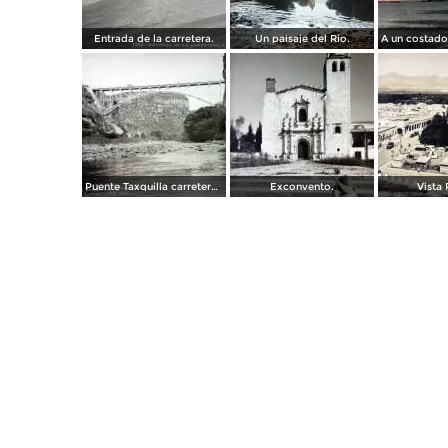
Entrada de la carretera.
Un paisaje del Rio.
Puente Taxquilla carretera Mexico -Laredo.
Exconvento.
Vista 