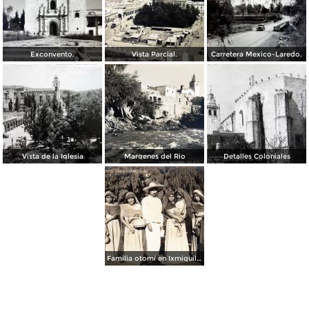
Exconvento.
Vista Parcial.
Carretera Mexico-Laredo.
Vista de la Iglesia
Margenes del Rio
Detalles Coloniales
Familia otomí en Ixmiquilpan