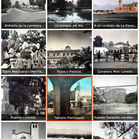
Entrada de la carretera.
Un paisaje del Rio.
A un costado de La Parroquia.
Tipos Mexicanos.Otomies vendedores de cohetes.
Plaza y Palacio.
Carretera Mex-Laredo.
Puente colonial.
Puente Taxquilla carretera Mexico -Laredo.
Templo Parroquial.