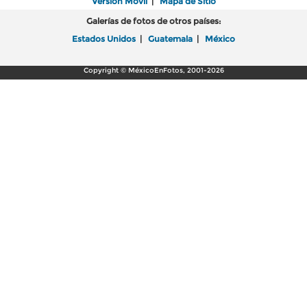
Versión Móvil
|
Mapa de Sitio
Galerías de fotos de otros países:
Estados Unidos
|
Guatemala
|
México
Copyright © MéxicoEnFotos, 2001-2026