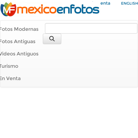
Mi Cuenta
ENGLISH
Fotos Modernas
Fotos Antiguas
Videos Antiguos
Turismo
En Venta