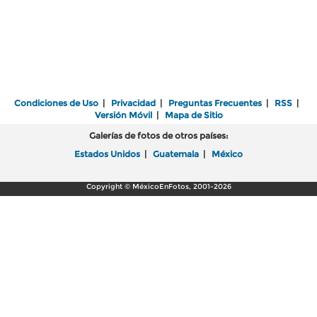
Condiciones de Uso
|
Privacidad
|
Preguntas Frecuentes
|
RSS
|
Versión Móvil
|
Mapa de Sitio
Galerías de fotos de otros países:
Estados Unidos
|
Guatemala
|
México
Copyright © MéxicoEnFotos, 2001-2026