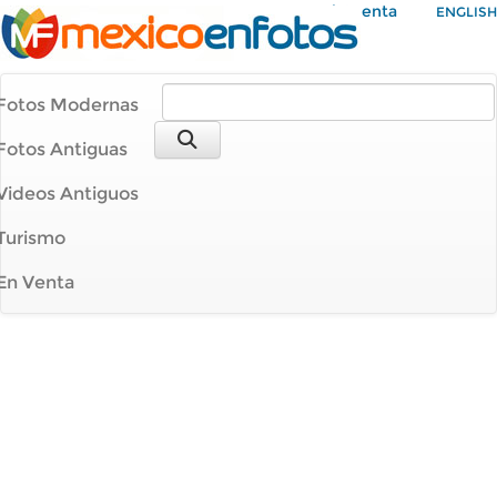
Mi Cuenta
ENGLISH
Fotos Modernas
Fotos Antiguas
Videos Antiguos
Turismo
En Venta