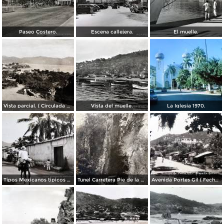
Paseo Costero.
Escena callejera.
El muelle.
Vista parcial. ( Circulada el 23 de Mayo de 1935 ).
Vista del muelle.
La Iglesia 1970.
Tipos Mexicanos tipicos aguadores..
Tunel Carretera Pie de la Cuesta Acapulco .
Avenida Portes Gil ( Fechada el en 1931 ).