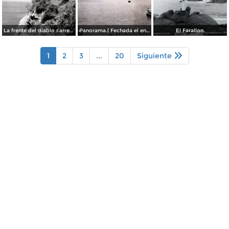
La frente del diablo carretera Acapulo a Pie de La Cuesta ( Fechada el en 1931 ).
Panorama.( Fechada el en 1931 ).
El Farallon.
1
2
3
...
20
Siguiente