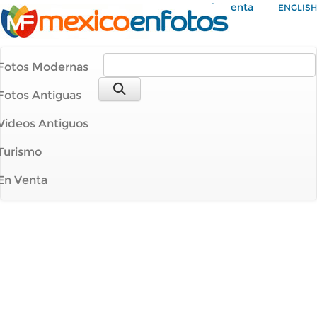
Mi Cuenta
ENGLISH
Fotos Modernas
Fotos Antiguas
Videos Antiguos
Turismo
En Venta