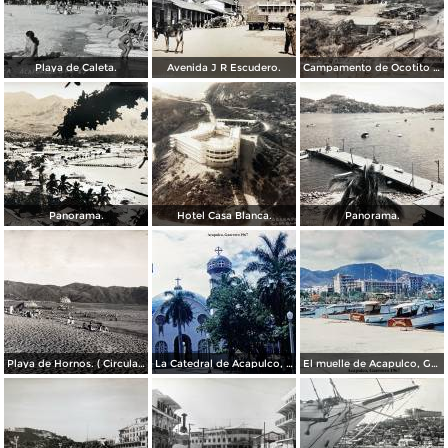
Playa de Caleta.
Avenida J R Escudero.
Campamento de Ocotito Carretera de Mexico-Acapulco.
Panorama.
Hotel Casa Blanca.
Panorama.
Playa de Hornos. ( Circulada el 21 de Marzo de 1940 ).
La Catedral de Acapulco, Guerrero 1967.
El muelle de Acapulco, Guerrero 1967.