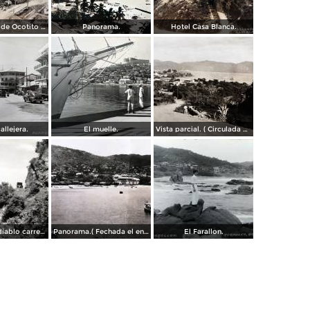
Campamento de Ocotito Carretera de Mexico-Acapulco.
Panorama.
Hotel Casa Blanca.
allejera.
El muelle.
Vista parcial. ( Circulada el 23 de Mayo de 1935 ).
La frente del diablo carretera Acapulo a Pie de La Cuesta ( Fechada el en 1931 ).
Panorama.( Fechada el en 1931 ).
El Farallon.