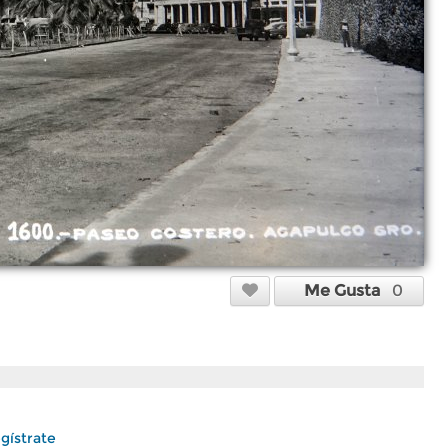
Me Gusta
0
gístrate