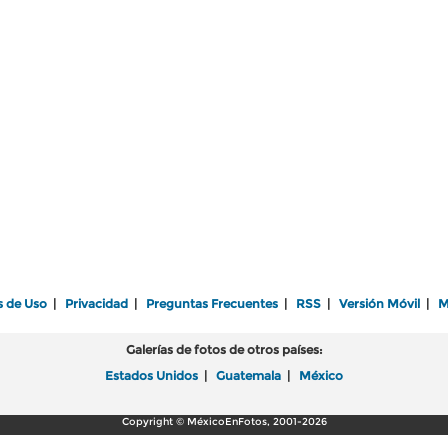
s de Uso
|
Privacidad
|
Preguntas Frecuentes
|
RSS
|
Versión Móvil
|
M
Galerías de fotos de otros países:
Estados Unidos
|
Guatemala
|
México
Copyright © MéxicoEnFotos, 2001-2026