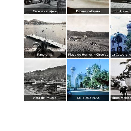
Escena callejera.
Escena callejera.
Playa d
Panorama.
Playa de Hornos. ( Circulada el 21 de Marzo de 1940 ).
Vista del muelle.
La Iglesia 1970.