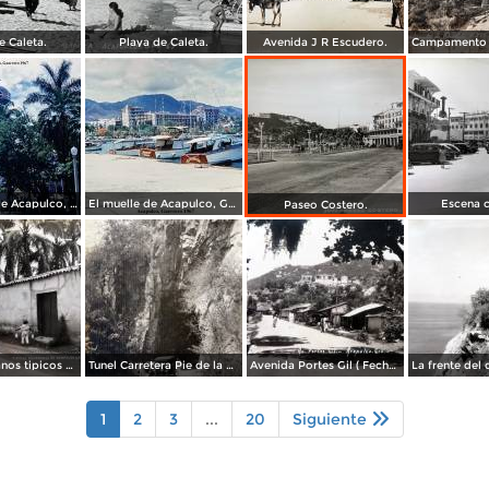
e Caleta.
Playa de Caleta.
Avenida J R Escudero.
La Catedral de Acapulco, Guerrero 1967.
El muelle de Acapulco, Guerrero 1967.
Escena c
Paseo Costero.
Tipos Mexicanos tipicos aguadores..
Tunel Carretera Pie de la Cuesta Acapulco .
Avenida Portes Gil ( Fechada el en 1931 ).
1
2
3
...
20
Siguiente