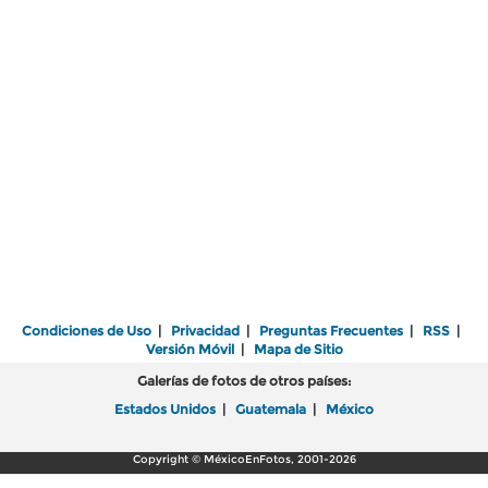
Condiciones de Uso
|
Privacidad
|
Preguntas Frecuentes
|
RSS
|
Versión Móvil
|
Mapa de Sitio
Galerías de fotos de otros países:
Estados Unidos
|
Guatemala
|
México
Copyright © MéxicoEnFotos, 2001-2026