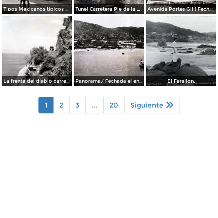
Tipos Mexicanos tipicos aguadores..
Tunel Carretera Pie de la Cuesta Acapulco .
Avenida Portes Gil ( Fechada el en 1931 ).
La frente del diablo carretera Acapulo a Pie de La Cuesta ( Fechada el en 1931 ).
Panorama.( Fechada el en 1931 ).
El Farallon.
1
2
3
...
20
Siguiente