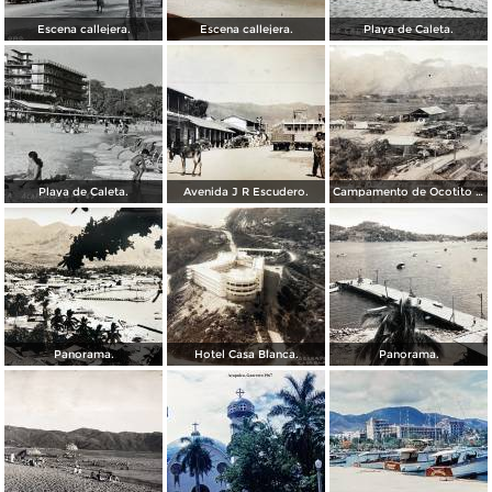
Escena callejera.
Escena callejera.
Playa de Caleta.
Playa de Caleta.
Avenida J R Escudero.
Campamento de Ocotito Carretera de Mexico-Acapulco.
Panorama.
Hotel Casa Blanca.
Panorama.