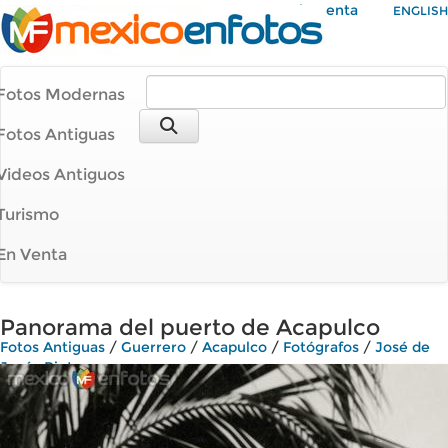
Mi Cuenta
ENGLISH
Fotos Modernas
Fotos Antiguas
Videos Antiguos
Turismo
En Venta
Panorama del puerto de Acapulco
Fotos Antiguas
/
Guerrero
/
Acapulco
/
Fotógrafos
/
José de
Jesús Pintos