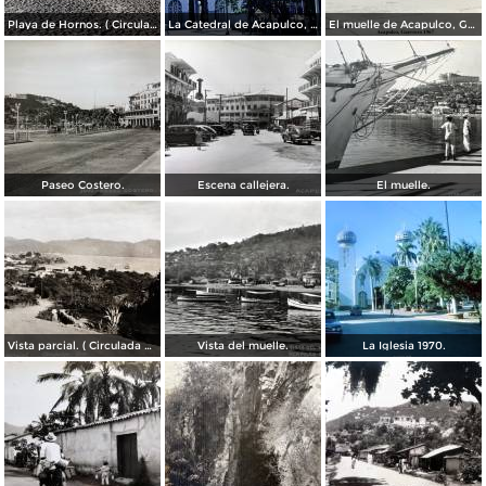
Playa de Hornos. ( Circulada el 21 de Marzo de 1940 ).
La Catedral de Acapulco, Guerrero 1967.
El muelle de Acapulco, Guerrero 1967.
Paseo Costero.
Escena callejera.
El muelle.
Vista parcial. ( Circulada el 23 de Mayo de 1935 ).
Vista del muelle.
La Iglesia 1970.