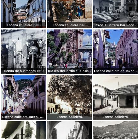
Escena callejera 1961.
Escena callejera 1961.
Taxco, Guerrero bar Paco 1950
Tienda de huaraches 1950
Kiosko del jardin e Iglesia de Taxco, Guerrero 1967.
Escena callejera de Taxco, Guerrero 1967.
Escena callejera Taxco, Guerrero 1967.
Escena callejera.
Escena callejera.