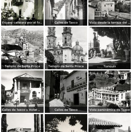
Escena callejera por el fotografo Hugo Brehme.
Calles de Taxco
Vista desde la terraza del Hotel Taxqueño
Templo de Santa Prisca
Templo de Santa Prisca
Tianguis
Calles de Taxco y Hotel Meléndez (izq.)
Calles de Taxco
Vista panorámica de Taxco