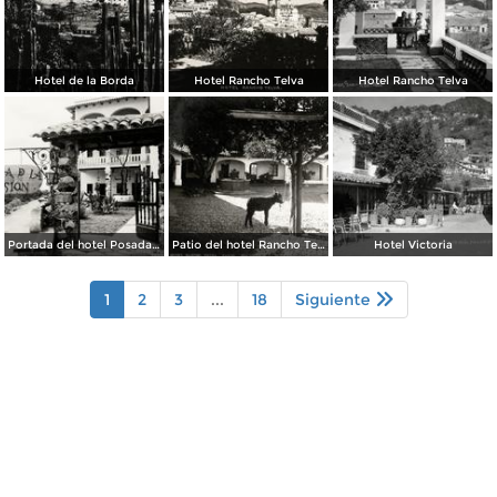
Hotel de la Borda
Hotel Rancho Telva
Hotel Rancho Telva
Portada del hotel Posada de la Misión
Patio del hotel Rancho Telva
Hotel Victoria
1
2
3
...
18
Siguiente