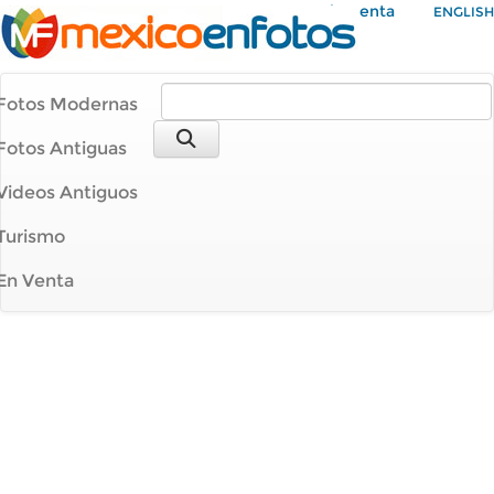
Mi Cuenta
ENGLISH
Fotos Modernas
Fotos Antiguas
Videos Antiguos
Turismo
En Venta