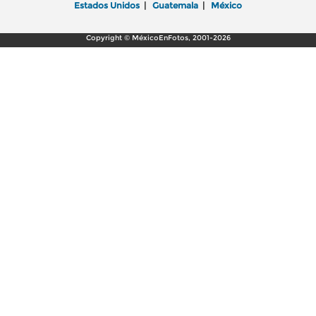
Estados Unidos
|
Guatemala
|
México
Copyright © MéxicoEnFotos, 2001-2026