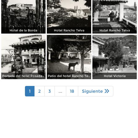
Hotel de la Borda
Hotel Rancho Telva
Hotel Rancho Telva
Portada del hotel Posada de la Misión
Patio del hotel Rancho Telva
Hotel Victoria
1
2
3
...
18
Siguiente