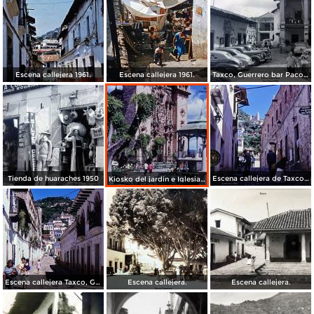
Escena callejera 1961.
Escena callejera 1961.
Taxco, Guerrero bar Paco 1950
Tienda de huaraches 1950
Escena callejera de Taxco, Guerrero 1967.
Kiosko del jardin e Iglesia de Taxco, Guerrero 1967.
Escena callejera Taxco, Guerrero 1967.
Escena callejera.
Escena callejera.