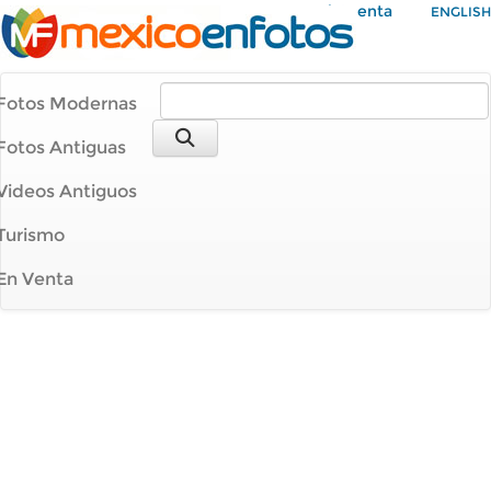
Mi Cuenta
ENGLISH
Fotos Modernas
Fotos Antiguas
Videos Antiguos
Turismo
En Venta