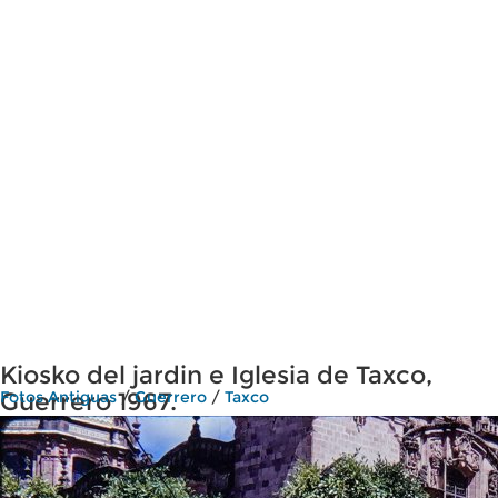
Kiosko del jardin e Iglesia de Taxco,
Guerrero 1967.
Fotos Antiguas
/
Guerrero
/
Taxco