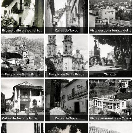
Escena callejera por el fotografo Hugo Brehme.
Calles de Taxco
Vista desde la terraza del Hotel Taxqueño
Templo de Santa Prisca
Templo de Santa Prisca
Tianguis
Calles de Taxco y Hotel Meléndez (izq.)
Calles de Taxco
Vista panorámica de Taxco