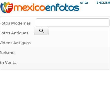
Mi Cuenta
ENGLISH
Fotos Modernas
Fotos Antiguas
Videos Antiguos
Turismo
En Venta