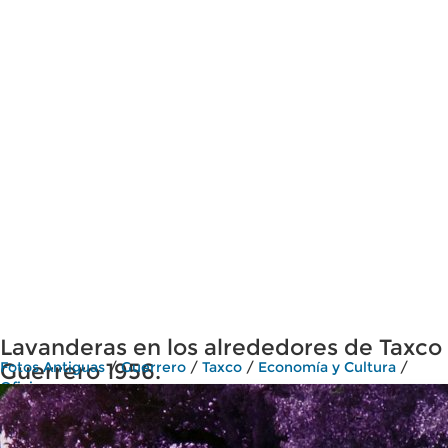
Lavanderas en los alrededores de Taxco
Guerrero 1956.
Fotos Antiguas
/
Guerrero
/
Taxco
/
Economía y Cultura
/
Oficios