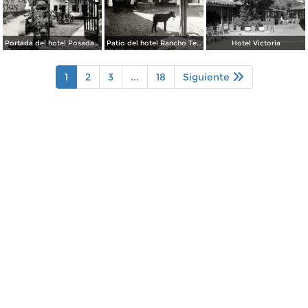
Portada del hotel Posada de la Misión
Patio del hotel Rancho Telva
Hotel Victoria
1
2
3
...
18
Siguiente