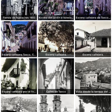
Tienda de huaraches 1950
Kiosko del jardin e Iglesia de Taxco, Guerrero 1967.
Escena callejera de Taxco, Guerrero 1967.
Escena callejera Taxco, Guerrero 1967.
Escena callejera.
Escena callejera.
Escena callejera por el fotografo Hugo Brehme.
Calles de Taxco
Vista desde la terraza del Hotel Taxqueño