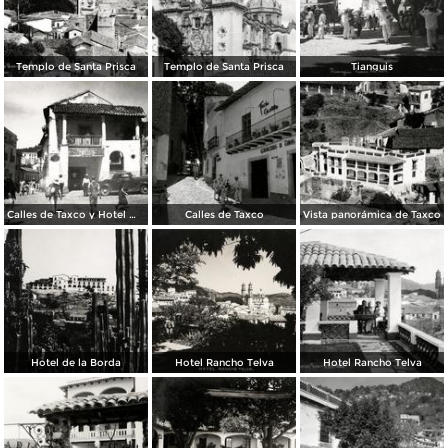
Templo de Santa Prisca
Templo de Santa Prisca
Tianguis
Calles de Taxco y Hotel Meléndez (izq.)
Calles de Taxco
Vista panorámica de Taxco
Hotel de la Borda
Hotel Rancho Telva
Hotel Rancho Telva