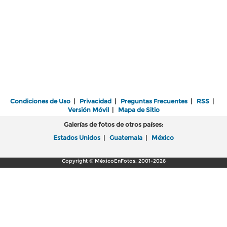
Condiciones de Uso
|
Privacidad
|
Preguntas Frecuentes
|
RSS
|
Versión Móvil
|
Mapa de Sitio
Galerías de fotos de otros países:
Estados Unidos
|
Guatemala
|
México
Copyright © MéxicoEnFotos, 2001-2026