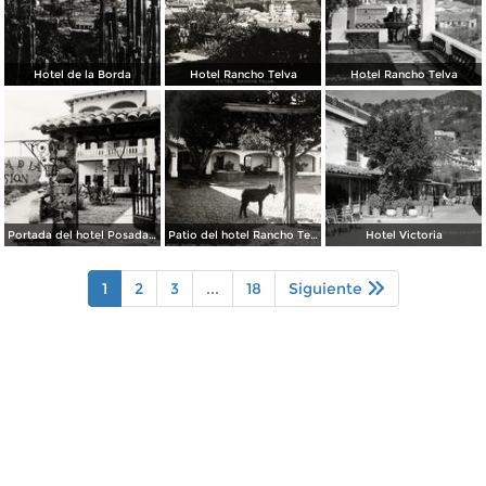
Hotel de la Borda
Hotel Rancho Telva
Hotel Rancho Telva
Portada del hotel Posada de la Misión
Patio del hotel Rancho Telva
Hotel Victoria
1
2
3
...
18
Siguiente