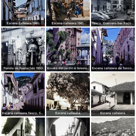
Escena callejera 1961.
Escena callejera 1961.
Taxco, Guerrero bar Paco 1950
Tienda de huaraches 1950
Kiosko del jardin e Iglesia de Taxco, Guerrero 1967.
Escena callejera de Taxco, Guerrero 1967.
Escena callejera Taxco, Guerrero 1967.
Escena callejera.
Escena callejera.