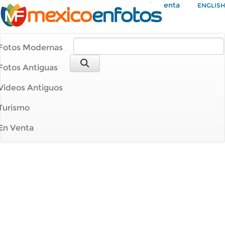
Mi Cuenta
ENGLISH
Fotos Modernas
Fotos Antiguas
Videos Antiguos
Turismo
En Venta