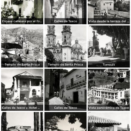
Escena callejera por el fotografo Hugo Brehme.
Calles de Taxco
Vista desde la terraza del Hotel Taxqueño
Templo de Santa Prisca
Templo de Santa Prisca
Tianguis
Calles de Taxco y Hotel Meléndez (izq.)
Calles de Taxco
Vista panorámica de Taxco