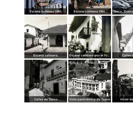
Escena callejera 1961.
Escena callejera 1961.
Escena callejera.
Escena callejera por el fotografo Hugo Brehme.
Calles 
Calles de Taxco
Vista panorámica de Taxco
Hotel de