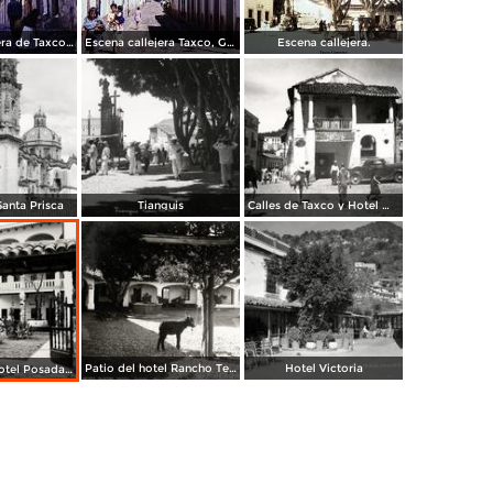
Escena callejera de Taxco, Guerrero 1967.
Escena callejera Taxco, Guerrero 1967.
Escena callejera.
anta Prisca
Tianguis
Calles de Taxco y Hotel Meléndez (izq.)
Patio del hotel Rancho Telva
Hotel Victoria
Portada del hotel Posada de la Misión