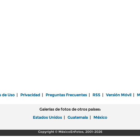
s de Uso
|
Privacidad
|
Preguntas Frecuentes
|
RSS
|
Versión Móvil
|
M
Galerías de fotos de otros países:
Estados Unidos
|
Guatemala
|
México
Copyright © MéxicoEnFotos, 2001-2026