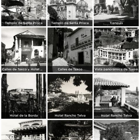
Templo de Santa Prisca
Templo de Santa Prisca
Tianguis
Calles de Taxco y Hotel Meléndez (izq.)
Calles de Taxco
Vista panorámica de Taxco
Hotel de la Borda
Hotel Rancho Telva
Hotel Rancho Telva