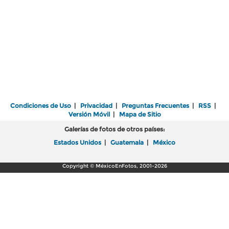
Condiciones de Uso
|
Privacidad
|
Preguntas Frecuentes
|
RSS
|
Versión Móvil
|
Mapa de Sitio
Galerías de fotos de otros países:
Estados Unidos
|
Guatemala
|
México
Copyright © MéxicoEnFotos, 2001-2026