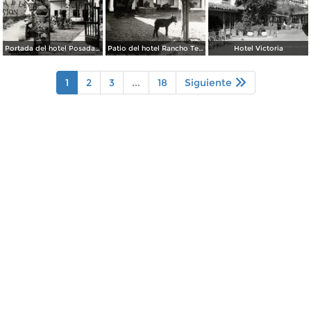
Portada del hotel Posada de la Misión
Patio del hotel Rancho Telva
Hotel Victoria
1
2
3
...
18
Siguiente