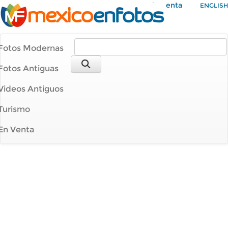
Mi Cuenta
ENGLISH
Fotos Modernas
Fotos Antiguas
Videos Antiguos
Turismo
En Venta