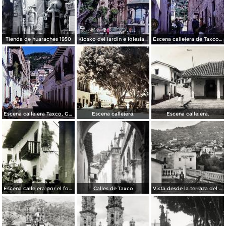
Tienda de huaraches 1950
Kiosko del jardin e Iglesia de Taxco, Guerrero 1967.
Escena callejera de Taxco, Guerrero 1967.
Escena callejera Taxco, Guerrero 1967.
Escena callejera.
Escena callejera.
Escena callejera por el fotografo Hugo Brehme.
Calles de Taxco
Vista desde la terraza del Hotel Taxqueño