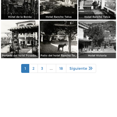
Hotel de la Borda
Hotel Rancho Telva
Hotel Rancho Telva
Portada del hotel Posada de la Misión
Patio del hotel Rancho Telva
Hotel Victoria
1
2
3
...
18
Siguiente