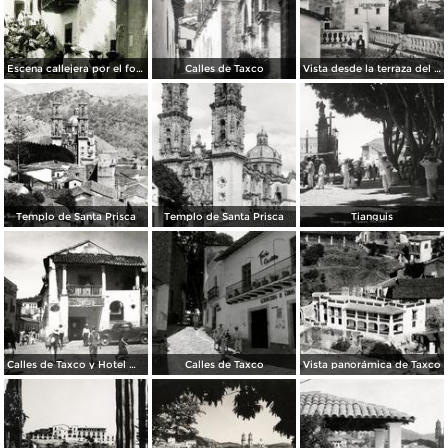
Escena callejera por el fotografo Hugo Brehme.
Calles de Taxco
Vista desde la terraza del Hotel Taxqueño
Templo de Santa Prisca
Templo de Santa Prisca
Tianguis
Calles de Taxco y Hotel Meléndez (izq.)
Calles de Taxco
Vista panorámica de Taxco