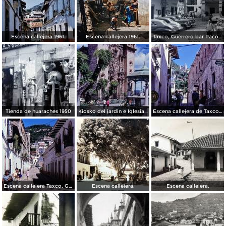
Escena callejera 1961.
Escena callejera 1961.
Taxco, Guerrero bar Paco 1950
Tienda de huaraches 1950
Kiosko del jardin e Iglesia de Taxco, Guerrero 1967.
Escena callejera de Taxco, Guerrero 1967.
Escena callejera Taxco, Guerrero 1967.
Escena callejera.
Escena callejera.