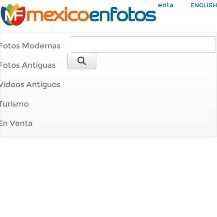
Mi Cuenta
ENGLISH
Fotos Modernas
Fotos Antiguas
Videos Antiguos
Turismo
En Venta