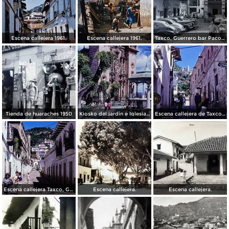
Escena callejera 1961.
Escena callejera 1961.
Taxco, Guerrero bar Paco 1950
Tienda de huaraches 1950
Kiosko del jardin e Iglesia de Taxco, Guerrero 1967.
Escena callejera de Taxco, Guerrero 1967.
Escena callejera Taxco, Guerrero 1967.
Escena callejera.
Escena callejera.