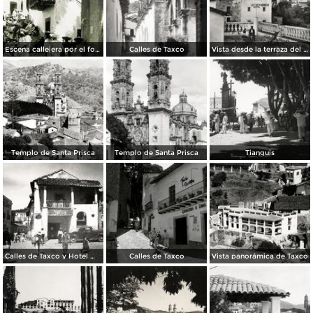
Escena callejera por el fotografo Hugo Brehme.
Calles de Taxco
Vista desde la terraza del Hotel Taxqueño
Templo de Santa Prisca
Templo de Santa Prisca
Tianguis
Calles de Taxco y Hotel Meléndez (izq.)
Calles de Taxco
Vista panorámica de Taxco