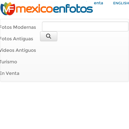
Mi Cuenta
ENGLISH
Fotos Modernas
Fotos Antiguas
Videos Antiguos
Turismo
En Venta