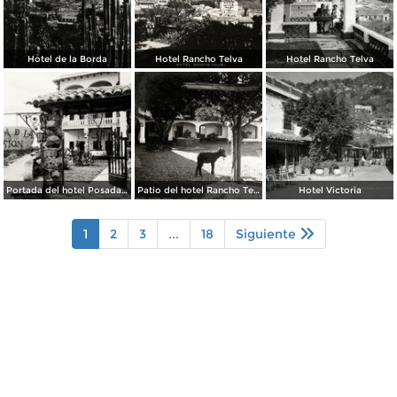
Hotel de la Borda
Hotel Rancho Telva
Hotel Rancho Telva
Portada del hotel Posada de la Misión
Patio del hotel Rancho Telva
Hotel Victoria
1
2
3
...
18
Siguiente