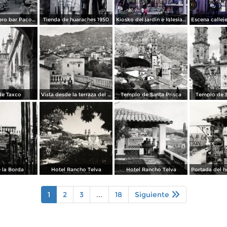
Taxco, Guerrero bar Paco 1950
Tienda de huaraches 1950
Kiosko del jardin e Iglesia de Taxco, Guerrero 1967.
de Taxco
Vista desde la terraza del Hotel Taxqueño
Templo de Santa Prisca
Templo de S
 la Borda
Hotel Rancho Telva
Hotel Rancho Telva
1
2
3
...
18
Siguiente