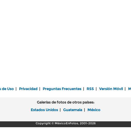
s de Uso
|
Privacidad
|
Preguntas Frecuentes
|
RSS
|
Versión Móvil
|
M
Galerías de fotos de otros países:
Estados Unidos
|
Guatemala
|
México
Copyright © MéxicoEnFotos, 2001-2026