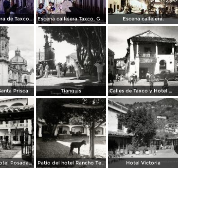
Escena callejera de Taxco, Guerrero 1967.
Escena callejera Taxco, Guerrero 1967.
Escena callejera.
anta Prisca
Tianguis
Calles de Taxco y Hotel Meléndez (izq.)
Portada del hotel Posada de la Misión
Patio del hotel Rancho Telva
Hotel Victoria