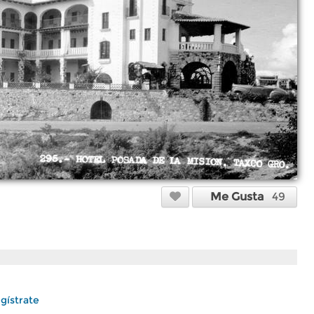
Me Gusta
49
gístrate