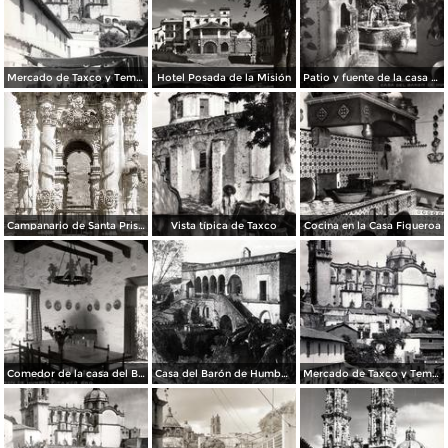
Mercado de Taxco y Templo de Santa Prisca
Hotel Posada de la Misión
Patio y fuente de la casa del Barón de Humboldt
Campanario de Santa Prisca
Vista típica de Taxco
Cocina en la Casa Figueroa
Comedor de la casa del Barón de Humboldt
Casa del Barón de Humboldt
Mercado de Taxco y Templo de Santa Prisca