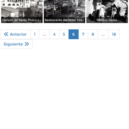
Templo de Santa Prisca y Hotel Meléndez
Restaurante del hotel Posada de la Misión
Motivo típico
Anterior
1
...
4
5
6
7
8
...
18
Siguiente