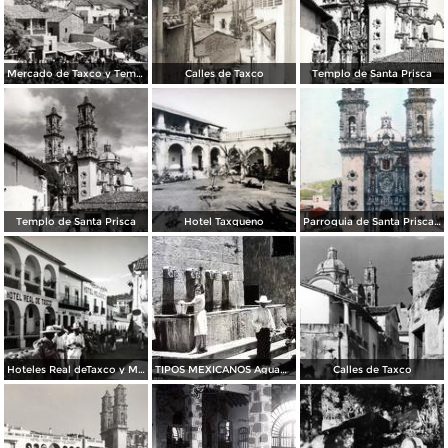
Mercado de Taxco y Templo de Santa Prisca
Calles de Taxco
Templo de Santa Prisca
Templo de Santa Prisca
Hotel Taxqueno
Parroquia de Santa Prisca Por el fotografo Charles Waite
Hoteles Real deTaxco y Melendez
TIPOS MEXICANOS Aguadoras
Calles de Taxco