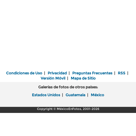
Condiciones de Uso
|
Privacidad
|
Preguntas Frecuentes
|
RSS
|
Versión Móvil
|
Mapa de Sitio
Galerías de fotos de otros países:
Estados Unidos
|
Guatemala
|
México
Copyright © MéxicoEnFotos, 2001-2026