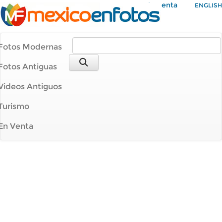
Mi Cuenta
ENGLISH
Fotos Modernas
Fotos Antiguas
Videos Antiguos
Turismo
En Venta