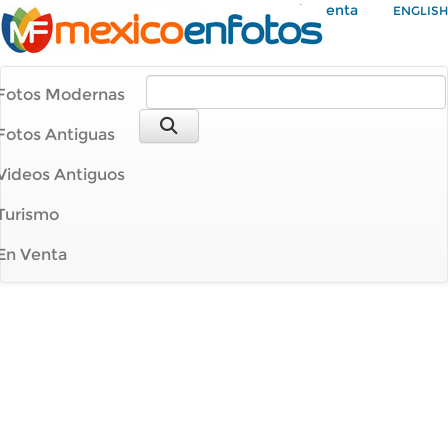
Mi Cuenta
ENGLISH
Fotos Modernas
Fotos Antiguas
Videos Antiguos
Turismo
En Venta