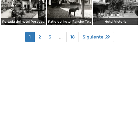
Portada del hotel Posada de la Misión
Patio del hotel Rancho Telva
Hotel Victoria
1
2
3
...
18
Siguiente