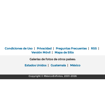
Condiciones de Uso
|
Privacidad
|
Preguntas Frecuentes
|
RSS
|
Versión Móvil
|
Mapa de Sitio
Galerías de fotos de otros países:
Estados Unidos
|
Guatemala
|
México
Copyright © MéxicoEnFotos, 2001-2026