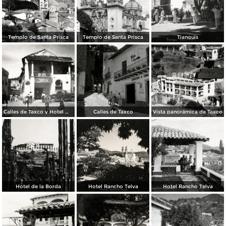
Templo de Santa Prisca
Templo de Santa Prisca
Tianguis
Calles de Taxco y Hotel Meléndez (izq.)
Calles de Taxco
Vista panorámica de Taxco
Hotel de la Borda
Hotel Rancho Telva
Hotel Rancho Telva