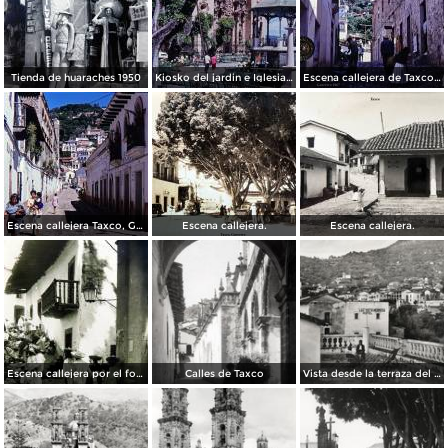
Tienda de huaraches 1950
Kiosko del jardin e Iglesia de Taxco, Guerrero 1967.
Escena callejera de Taxco, Guerrero 1967.
Escena callejera Taxco, Guerrero 1967.
Escena callejera.
Escena callejera.
Escena callejera por el fotografo Hugo Brehme.
Calles de Taxco
Vista desde la terraza del Hotel Taxqueño