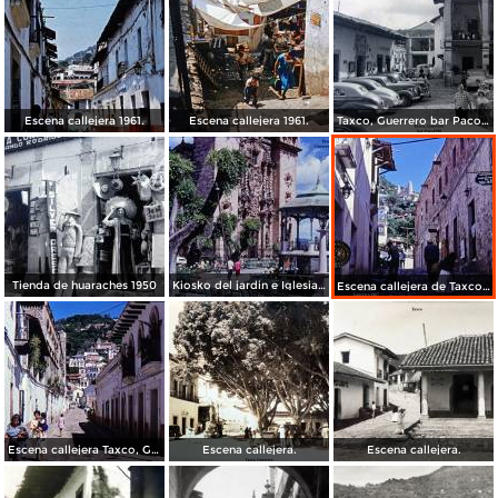
Escena callejera 1961.
Escena callejera 1961.
Taxco, Guerrero bar Paco 1950
Tienda de huaraches 1950
Kiosko del jardin e Iglesia de Taxco, Guerrero 1967.
Escena callejera de Taxco, Guerrero 1967.
Escena callejera Taxco, Guerrero 1967.
Escena callejera.
Escena callejera.