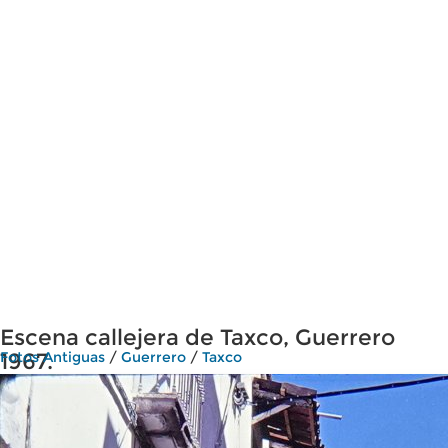
Escena callejera de Taxco, Guerrero
1967.
Fotos Antiguas
/
Guerrero
/
Taxco