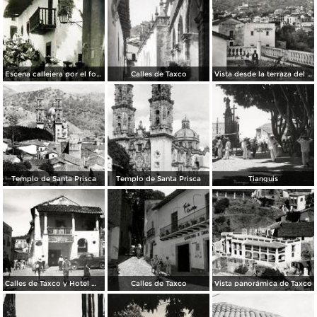
Escena callejera por el fotografo Hugo Brehme.
Calles de Taxco
Vista desde la terraza del Hotel Taxqueño
Templo de Santa Prisca
Templo de Santa Prisca
Tianguis
Calles de Taxco y Hotel Meléndez (izq.)
Calles de Taxco
Vista panorámica de Taxco