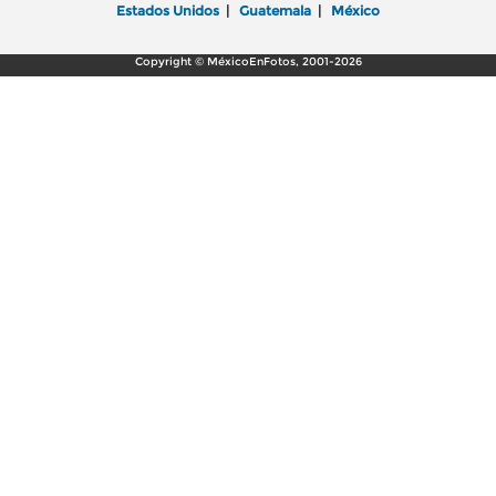
Estados Unidos
|
Guatemala
|
México
Copyright © MéxicoEnFotos, 2001-2026