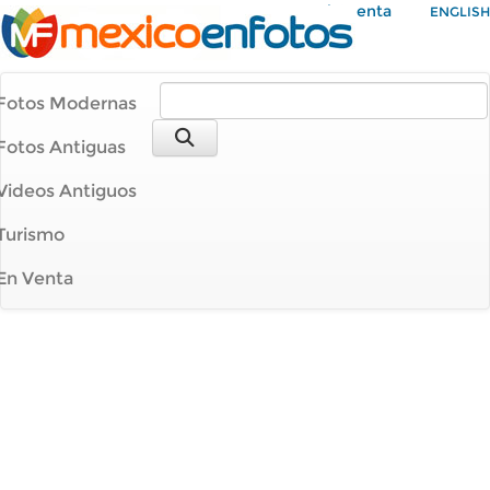
Mi Cuenta
ENGLISH
Fotos Modernas
Fotos Antiguas
Videos Antiguos
Turismo
En Venta