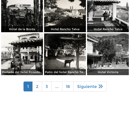
Hotel de la Borda
Hotel Rancho Telva
Hotel Rancho Telva
Portada del hotel Posada de la Misión
Patio del hotel Rancho Telva
Hotel Victoria
1
2
3
...
18
Siguiente