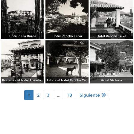
Hotel de la Borda
Hotel Rancho Telva
Hotel Rancho Telva
Portada del hotel Posada de la Misión
Patio del hotel Rancho Telva
Hotel Victoria
1
2
3
...
18
Siguiente