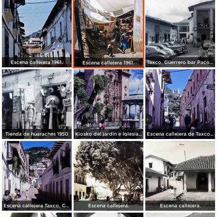
Escena callejera 1961.
Taxco, Guerrero bar Paco 1950
Escena callejera 1961.
Tienda de huaraches 1950
Kiosko del jardin e Iglesia de Taxco, Guerrero 1967.
Escena callejera de Taxco, Guerrero 1967.
Escena callejera Taxco, Guerrero 1967.
Escena callejera.
Escena callejera.