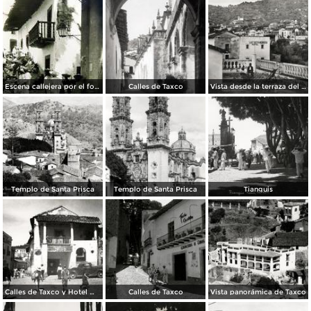
Escena callejera por el fotografo Hugo Brehme.
Calles de Taxco
Vista desde la terraza del Hotel Taxqueño
Templo de Santa Prisca
Templo de Santa Prisca
Tianguis
Calles de Taxco y Hotel Meléndez (izq.)
Calles de Taxco
Vista panorámica de Taxco