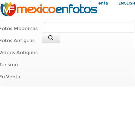
Mi Cuenta
ENGLISH
Fotos Modernas
Fotos Antiguas
Videos Antiguos
Turismo
En Venta