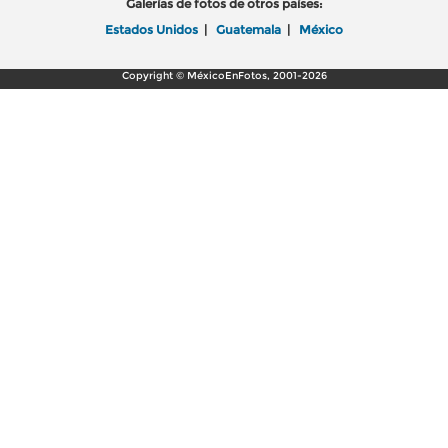
Galerías de fotos de otros países:
Estados Unidos
|
Guatemala
|
México
Copyright © MéxicoEnFotos, 2001-2026