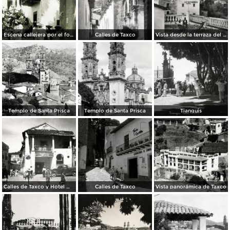
Escena callejera por el fotografo Hugo Brehme.
Calles de Taxco
Vista desde la terraza del Hotel Taxqueño
Templo de Santa Prisca
Templo de Santa Prisca
Tianguis
Calles de Taxco y Hotel Meléndez (izq.)
Calles de Taxco
Vista panorámica de Taxco