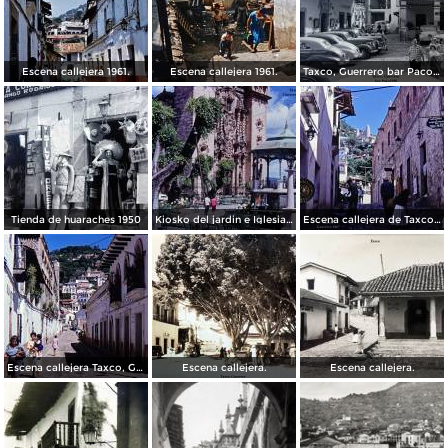
Escena callejera 1961.
Escena callejera 1961.
Taxco, Guerrero bar Paco 1950
Tienda de huaraches 1950
Kiosko del jardin e Iglesia de Taxco, Guerrero 1967.
Escena callejera de Taxco, Guerrero 1967.
Escena callejera Taxco, Guerrero 1967.
Escena callejera.
Escena callejera.