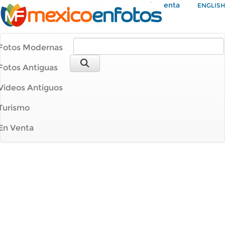
Mi Cuenta
ENGLISH
Fotos Modernas
Fotos Antiguas
Videos Antiguos
Turismo
En Venta