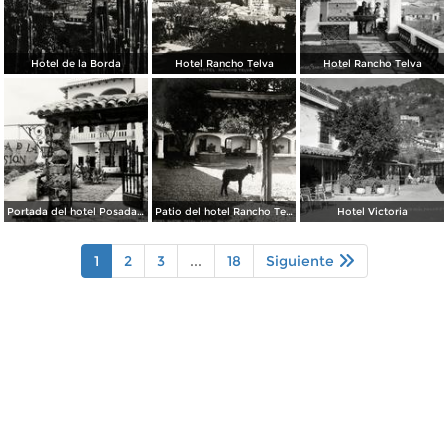
Hotel de la Borda
Hotel Rancho Telva
Hotel Rancho Telva
Portada del hotel Posada de la Misión
Patio del hotel Rancho Telva
Hotel Victoria
1
2
3
...
18
Siguiente