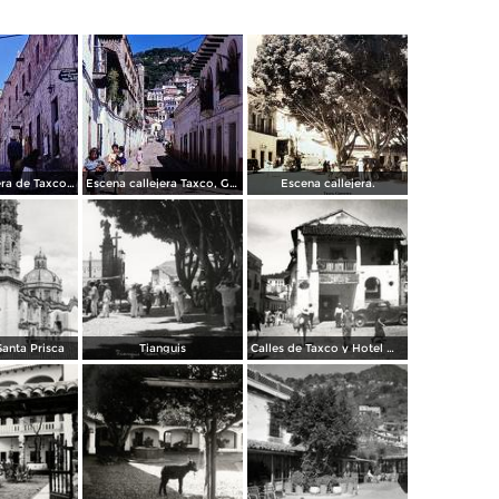
Escena callejera de Taxco, Guerrero 1967.
Escena callejera Taxco, Guerrero 1967.
Escena callejera.
anta Prisca
Tianguis
Calles de Taxco y Hotel Meléndez (izq.)