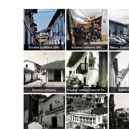
Escena callejera 1961.
Escena callejera 1961.
Escena callejera.
Escena callejera por el fotografo Hugo Brehme.
Calles 