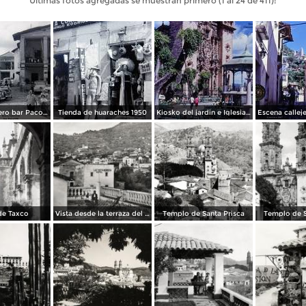
Últimas fotos agregadas se muestran primero (1 al 24 de 411):
Taxco, Guerrero bar Paco 1950
Tienda de huaraches 1950
Kiosko del jardin e Iglesia de Taxco, Guerrero 1967.
de Taxco
Vista desde la terraza del Hotel Taxqueño
Templo de Santa Prisca
Templo de S