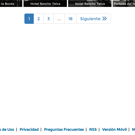
 la Borda
Hotel Rancho Telva
Hotel Rancho Telva
1
2
3
...
18
Siguiente
s de Uso
|
Privacidad
|
Preguntas Frecuentes
|
RSS
|
Versión Móvil
|
M