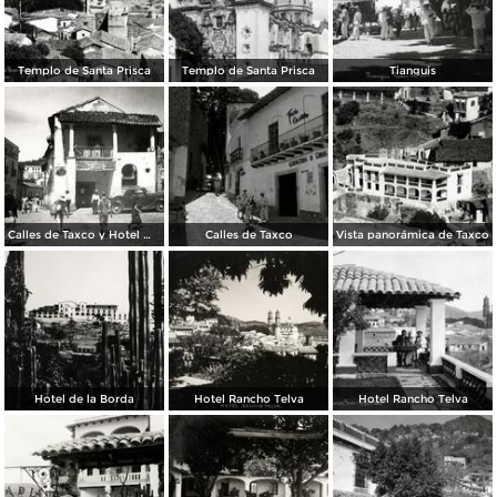
Templo de Santa Prisca
Templo de Santa Prisca
Tianguis
Calles de Taxco y Hotel Meléndez (izq.)
Calles de Taxco
Vista panorámica de Taxco
Hotel de la Borda
Hotel Rancho Telva
Hotel Rancho Telva