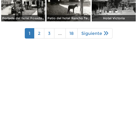
Portada del hotel Posada de la Misión
Patio del hotel Rancho Telva
Hotel Victoria
1
2
3
...
18
Siguiente