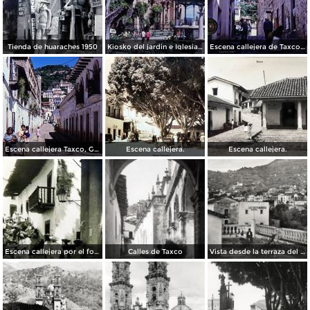
Tienda de huaraches 1950
Kiosko del jardin e Iglesia de Taxco, Guerrero 1967.
Escena callejera de Taxco, Guerrero 1967.
Escena callejera Taxco, Guerrero 1967.
Escena callejera.
Escena callejera.
Escena callejera por el fotografo Hugo Brehme.
Calles de Taxco
Vista desde la terraza del Hotel Taxqueño