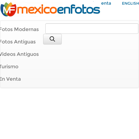
Mi Cuenta
ENGLISH
Fotos Modernas
Fotos Antiguas
Videos Antiguos
Turismo
En Venta