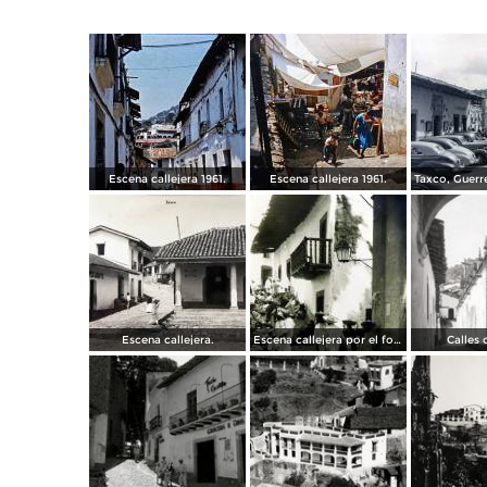
Escena callejera 1961.
Escena callejera 1961.
Escena callejera.
Escena callejera por el fotografo Hugo Brehme.
Calles 