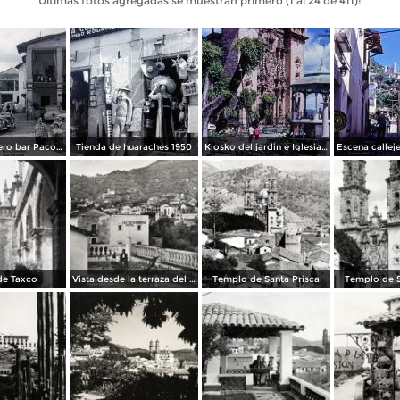
Últimas fotos agregadas se muestran primero (1 al 24 de 411):
Taxco, Guerrero bar Paco 1950
Tienda de huaraches 1950
Kiosko del jardin e Iglesia de Taxco, Guerrero 1967.
de Taxco
Vista desde la terraza del Hotel Taxqueño
Templo de Santa Prisca
Templo de S