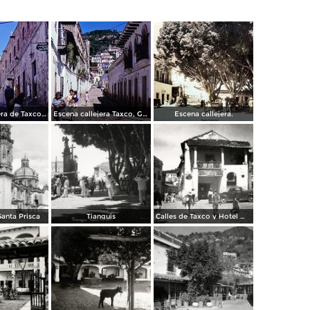
Escena callejera de Taxco, Guerrero 1967.
Escena callejera Taxco, Guerrero 1967.
Escena callejera.
anta Prisca
Tianguis
Calles de Taxco y Hotel Meléndez (izq.)