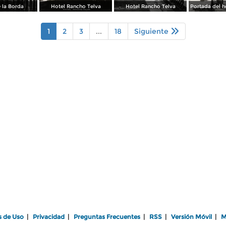
 la Borda
Hotel Rancho Telva
Hotel Rancho Telva
1
2
3
...
18
Siguiente
s de Uso
|
Privacidad
|
Preguntas Frecuentes
|
RSS
|
Versión Móvil
|
M