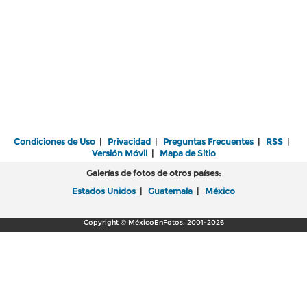
Condiciones de Uso
|
Privacidad
|
Preguntas Frecuentes
|
RSS
|
Versión Móvil
|
Mapa de Sitio
Galerías de fotos de otros países:
Estados Unidos
|
Guatemala
|
México
Copyright © MéxicoEnFotos, 2001-2026