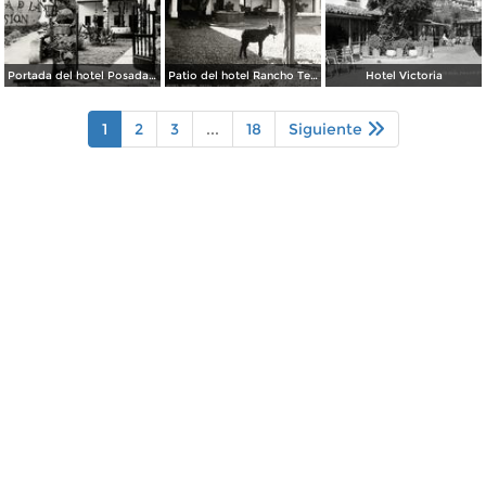
Portada del hotel Posada de la Misión
Patio del hotel Rancho Telva
Hotel Victoria
1
2
3
...
18
Siguiente