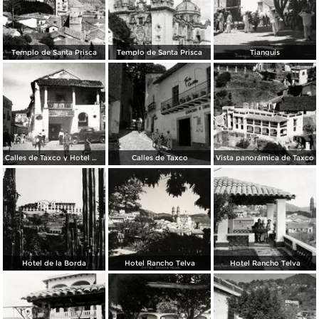
Templo de Santa Prisca
Templo de Santa Prisca
Tianguis
Calles de Taxco y Hotel Meléndez (izq.)
Calles de Taxco
Vista panorámica de Taxco
Hotel de la Borda
Hotel Rancho Telva
Hotel Rancho Telva