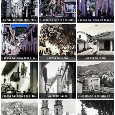
Tienda de huaraches 1950
Kiosko del jardin e Iglesia de Taxco, Guerrero 1967.
Escena callejera de Taxco, Guerrero 1967.
Escena callejera Taxco, Guerrero 1967.
Escena callejera.
Escena callejera.
Escena callejera por el fotografo Hugo Brehme.
Calles de Taxco
Vista desde la terraza del Hotel Taxqueño