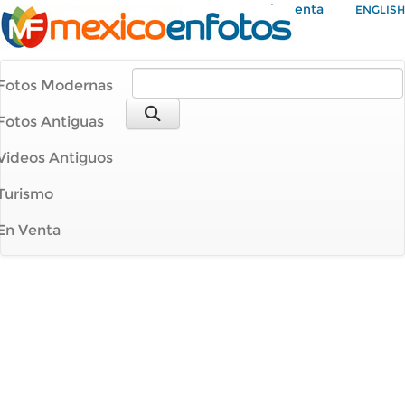
Mi Cuenta
ENGLISH
Fotos Modernas
Fotos Antiguas
Videos Antiguos
Turismo
En Venta