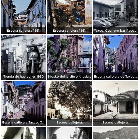
Escena callejera 1961.
Escena callejera 1961.
Taxco, Guerrero bar Paco 1950
Tienda de huaraches 1950
Kiosko del jardin e Iglesia de Taxco, Guerrero 1967.
Escena callejera de Taxco, Guerrero 1967.
Escena callejera Taxco, Guerrero 1967.
Escena callejera.
Escena callejera.