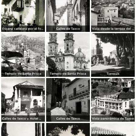
Escena callejera por el fotografo Hugo Brehme.
Calles de Taxco
Vista desde la terraza del Hotel Taxqueño
Templo de Santa Prisca
Templo de Santa Prisca
Tianguis
Calles de Taxco y Hotel Meléndez (izq.)
Calles de Taxco
Vista panorámica de Taxco