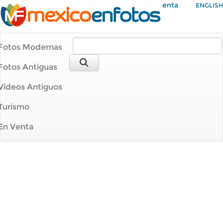
Mi Cuenta
ENGLISH
Fotos Modernas
Fotos Antiguas
Videos Antiguos
Turismo
En Venta