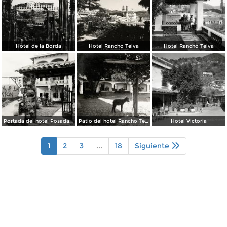
Hotel de la Borda
Hotel Rancho Telva
Hotel Rancho Telva
Portada del hotel Posada de la Misión
Patio del hotel Rancho Telva
Hotel Victoria
1
2
3
...
18
Siguiente