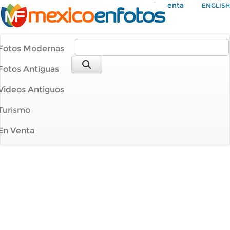
Mi Cuenta
ENGLISH
Fotos Modernas
Fotos Antiguas
Videos Antiguos
Turismo
En Venta