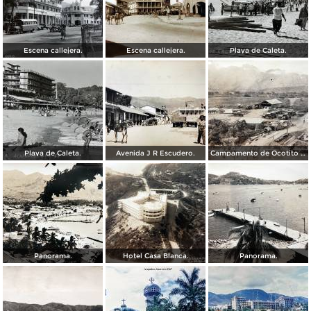
Escena callejera.
Escena callejera.
Playa de Caleta.
Playa de Caleta.
Avenida J R Escudero.
Campamento de Ocotito Carretera de Mexico-Acapulco.
Panorama.
Hotel Casa Blanca.
Panorama.