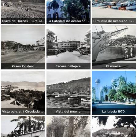
Playa de Hornos. ( Circulada el 21 de Marzo de 1940 ).
La Catedral de Acapulco, Guerrero 1967.
El muelle de Acapulco, Guerrero 1967.
Paseo Costero.
Escena callejera.
El muelle.
Vista parcial. ( Circulada el 23 de Mayo de 1935 ).
Vista del muelle.
La Iglesia 1970.