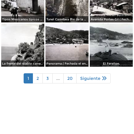
Tipos Mexicanos tipicos aguadores..
Tunel Carretera Pie de la Cuesta Acapulco .
Avenida Portes Gil ( Fechada el en 1931 ).
La frente del diablo carretera Acapulo a Pie de La Cuesta ( Fechada el en 1931 ).
Panorama.( Fechada el en 1931 ).
El Farallon.
1
2
3
...
20
Siguiente