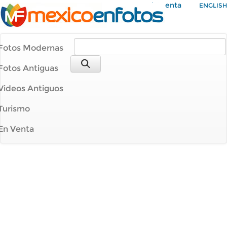
Mi Cuenta
ENGLISH
Fotos Modernas
Fotos Antiguas
Videos Antiguos
Turismo
En Venta