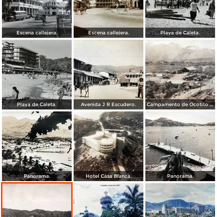
Escena callejera.
Escena callejera.
Playa de Caleta.
Playa de Caleta.
Avenida J R Escudero.
Campamento de Ocotito Carretera de Mexico-Acapulco.
Panorama.
Hotel Casa Blanca.
Panorama.