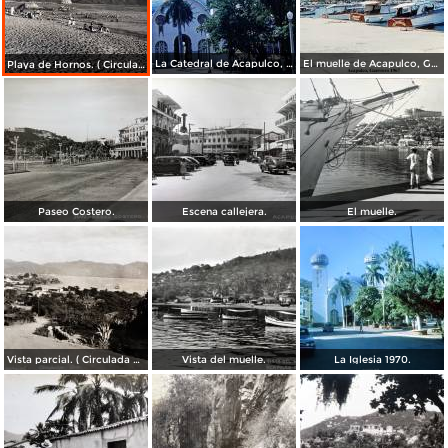
La Catedral de Acapulco, Guerrero 1967.
El muelle de Acapulco, Guerrero 1967.
Playa de Hornos. ( Circulada el 21 de Marzo de 1940 ).
Paseo Costero.
Escena callejera.
El muelle.
Vista parcial. ( Circulada el 23 de Mayo de 1935 ).
Vista del muelle.
La Iglesia 1970.