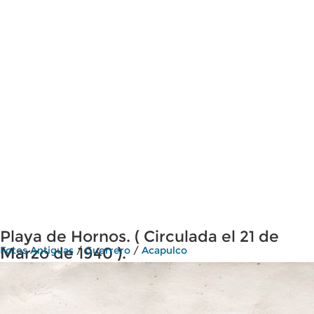
Playa de Hornos. ( Circulada el 21 de
Marzo de 1940 ).
Fotos Antiguas
/
Guerrero
/
Acapulco