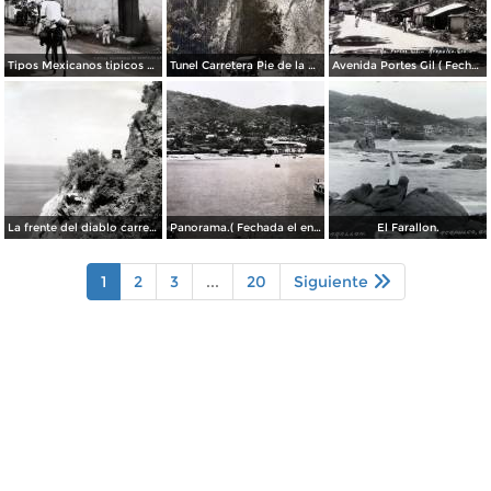
Tipos Mexicanos tipicos aguadores..
Tunel Carretera Pie de la Cuesta Acapulco .
Avenida Portes Gil ( Fechada el en 1931 ).
La frente del diablo carretera Acapulo a Pie de La Cuesta ( Fechada el en 1931 ).
Panorama.( Fechada el en 1931 ).
El Farallon.
1
2
3
...
20
Siguiente