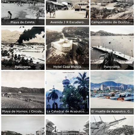
Playa de Caleta.
Avenida J R Escudero.
Campamento de Ocotito Carretera de Mexico-Acapulco.
Panorama.
Hotel Casa Blanca.
Panorama.
Playa de Hornos. ( Circulada el 21 de Marzo de 1940 ).
La Catedral de Acapulco, Guerrero 1967.
El muelle de Acapulco, Guerrero 1967.