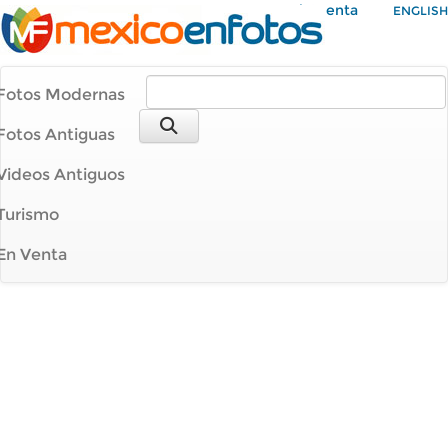
Mi Cuenta
ENGLISH
Fotos Modernas
Fotos Antiguas
Videos Antiguos
Turismo
En Venta