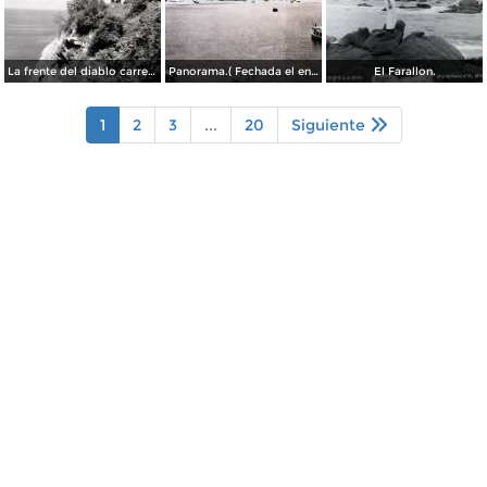
La frente del diablo carretera Acapulo a Pie de La Cuesta ( Fechada el en 1931 ).
Panorama.( Fechada el en 1931 ).
El Farallon.
1
2
3
...
20
Siguiente