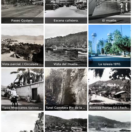
Paseo Costero.
Escena callejera.
El muelle.
Vista parcial. ( Circulada el 23 de Mayo de 1935 ).
Vista del muelle.
La Iglesia 1970.
Tipos Mexicanos tipicos aguadores..
Tunel Carretera Pie de la Cuesta Acapulco .
Avenida Portes Gil ( Fechada el en 1931 ).