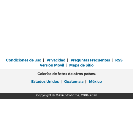
Condiciones de Uso
|
Privacidad
|
Preguntas Frecuentes
|
RSS
|
Versión Móvil
|
Mapa de Sitio
Galerías de fotos de otros países:
Estados Unidos
|
Guatemala
|
México
Copyright © MéxicoEnFotos, 2001-2026