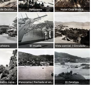
Campamento de Ocotito Carretera de Mexico-Acapulco.
Panorama.
Hotel Casa Blanca.
allejera.
El muelle.
Vista parcial. ( Circulada el 23 de Mayo de 1935 ).
La frente del diablo carretera Acapulo a Pie de La Cuesta ( Fechada el en 1931 ).
Panorama.( Fechada el en 1931 ).
El Farallon.