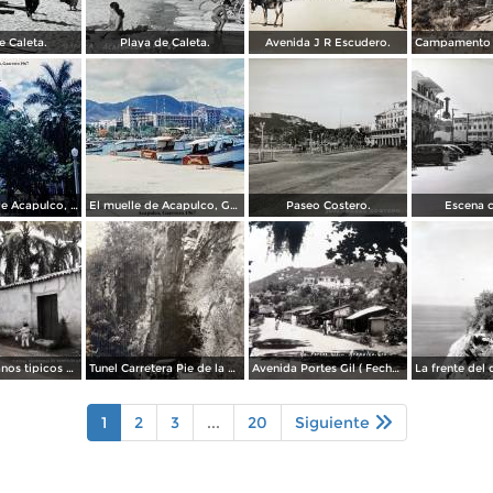
e Caleta.
Playa de Caleta.
Avenida J R Escudero.
La Catedral de Acapulco, Guerrero 1967.
El muelle de Acapulco, Guerrero 1967.
Paseo Costero.
Escena c
Tipos Mexicanos tipicos aguadores..
Tunel Carretera Pie de la Cuesta Acapulco .
Avenida Portes Gil ( Fechada el en 1931 ).
1
2
3
...
20
Siguiente