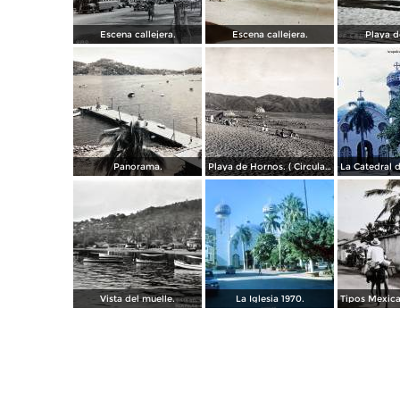
Escena callejera.
Escena callejera.
Playa d
Panorama.
Playa de Hornos. ( Circulada el 21 de Marzo de 1940 ).
Vista del muelle.
La Iglesia 1970.