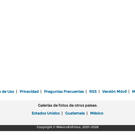
s de Uso
|
Privacidad
|
Preguntas Frecuentes
|
RSS
|
Versión Móvil
|
M
Galerías de fotos de otros países:
Estados Unidos
|
Guatemala
|
México
Copyright © MéxicoEnFotos, 2001-2026