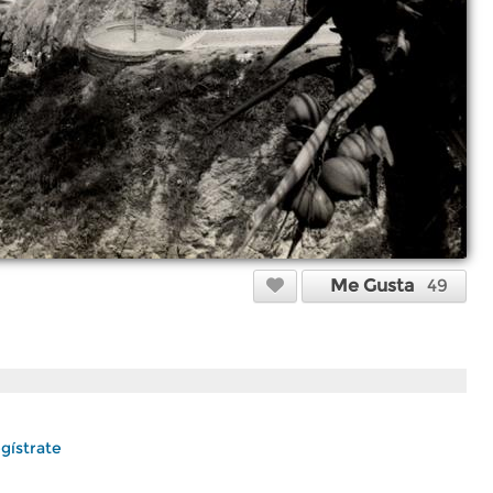
Me Gusta
49
gístrate