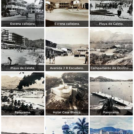
Escena callejera.
Escena callejera.
Playa de Caleta.
Playa de Caleta.
Avenida J R Escudero.
Campamento de Ocotito Carretera de Mexico-Acapulco.
Panorama.
Hotel Casa Blanca.
Panorama.