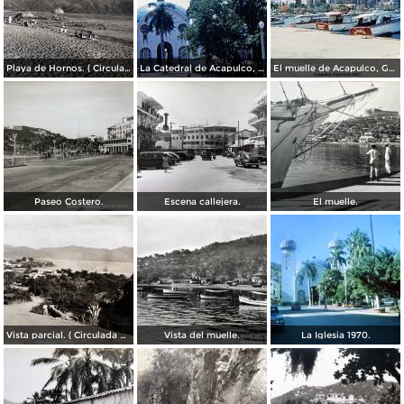
Playa de Hornos. ( Circulada el 21 de Marzo de 1940 ).
La Catedral de Acapulco, Guerrero 1967.
El muelle de Acapulco, Guerrero 1967.
Paseo Costero.
Escena callejera.
El muelle.
Vista parcial. ( Circulada el 23 de Mayo de 1935 ).
Vista del muelle.
La Iglesia 1970.