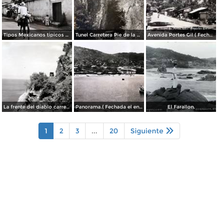
Tipos Mexicanos tipicos aguadores..
Tunel Carretera Pie de la Cuesta Acapulco .
Avenida Portes Gil ( Fechada el en 1931 ).
La frente del diablo carretera Acapulo a Pie de La Cuesta ( Fechada el en 1931 ).
Panorama.( Fechada el en 1931 ).
El Farallon.
1
2
3
...
20
Siguiente