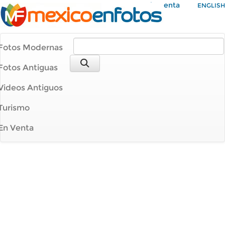
Mi Cuenta
ENGLISH
Fotos Modernas
Fotos Antiguas
Videos Antiguos
Turismo
En Venta