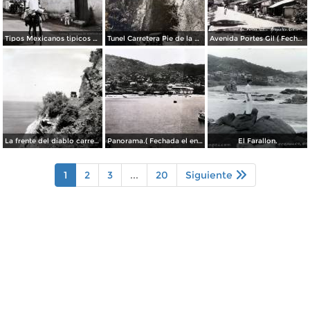
Tipos Mexicanos tipicos aguadores..
Tunel Carretera Pie de la Cuesta Acapulco .
Avenida Portes Gil ( Fechada el en 1931 ).
La frente del diablo carretera Acapulo a Pie de La Cuesta ( Fechada el en 1931 ).
Panorama.( Fechada el en 1931 ).
El Farallon.
1
2
3
...
20
Siguiente