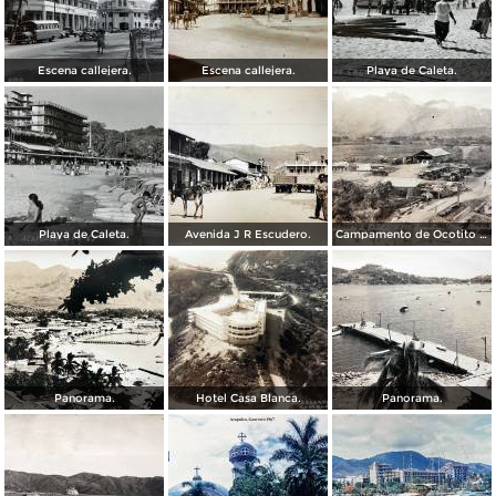
Escena callejera.
Escena callejera.
Playa de Caleta.
Playa de Caleta.
Avenida J R Escudero.
Campamento de Ocotito Carretera de Mexico-Acapulco.
Panorama.
Hotel Casa Blanca.
Panorama.