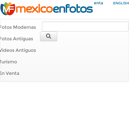
Mi Cuenta
ENGLISH
Fotos Modernas
Fotos Antiguas
Videos Antiguos
Turismo
En Venta