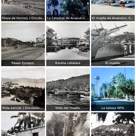
Playa de Hornos. ( Circulada el 21 de Marzo de 1940 ).
La Catedral de Acapulco, Guerrero 1967.
El muelle de Acapulco, Guerrero 1967.
Paseo Costero.
Escena callejera.
El muelle.
Vista parcial. ( Circulada el 23 de Mayo de 1935 ).
Vista del muelle.
La Iglesia 1970.