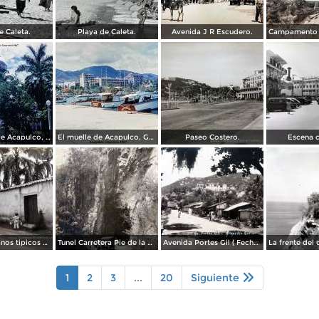
e Caleta.
Playa de Caleta.
Avenida J R Escudero.
La Catedral de Acapulco, Guerrero 1967.
El muelle de Acapulco, Guerrero 1967.
Paseo Costero.
Escena c
Tipos Mexicanos tipicos aguadores..
Tunel Carretera Pie de la Cuesta Acapulco .
Avenida Portes Gil ( Fechada el en 1931 ).
1
2
3
...
20
Siguiente