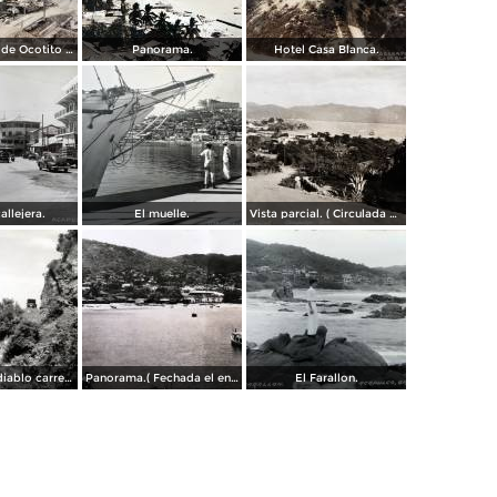
Campamento de Ocotito Carretera de Mexico-Acapulco.
Panorama.
Hotel Casa Blanca.
allejera.
El muelle.
Vista parcial. ( Circulada el 23 de Mayo de 1935 ).
La frente del diablo carretera Acapulo a Pie de La Cuesta ( Fechada el en 1931 ).
Panorama.( Fechada el en 1931 ).
El Farallon.