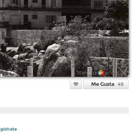
Me Gusta
49
gístrate