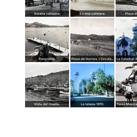
Escena callejera.
Escena callejera.
Playa d
Panorama.
Playa de Hornos. ( Circulada el 21 de Marzo de 1940 ).
Vista del muelle.
La Iglesia 1970.