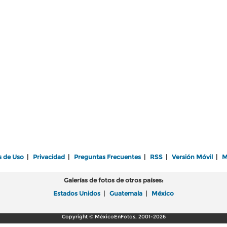
s de Uso
|
Privacidad
|
Preguntas Frecuentes
|
RSS
|
Versión Móvil
|
M
Galerías de fotos de otros países:
Estados Unidos
|
Guatemala
|
México
Copyright © MéxicoEnFotos, 2001-2026