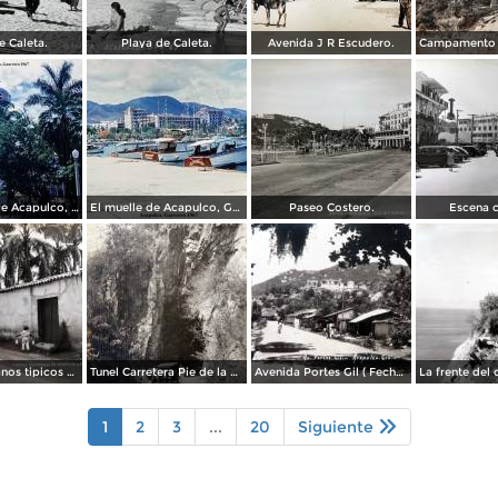
e Caleta.
Playa de Caleta.
Avenida J R Escudero.
La Catedral de Acapulco, Guerrero 1967.
El muelle de Acapulco, Guerrero 1967.
Paseo Costero.
Escena c
Tipos Mexicanos tipicos aguadores..
Tunel Carretera Pie de la Cuesta Acapulco .
Avenida Portes Gil ( Fechada el en 1931 ).
1
2
3
...
20
Siguiente