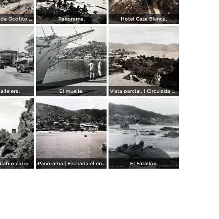
Campamento de Ocotito Carretera de Mexico-Acapulco.
Panorama.
Hotel Casa Blanca.
allejera.
El muelle.
Vista parcial. ( Circulada el 23 de Mayo de 1935 ).
La frente del diablo carretera Acapulo a Pie de La Cuesta ( Fechada el en 1931 ).
Panorama.( Fechada el en 1931 ).
El Farallon.