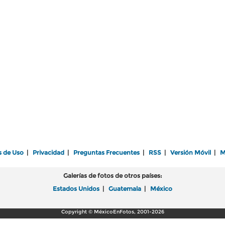
s de Uso
|
Privacidad
|
Preguntas Frecuentes
|
RSS
|
Versión Móvil
|
M
Galerías de fotos de otros países:
Estados Unidos
|
Guatemala
|
México
Copyright © MéxicoEnFotos, 2001-2026