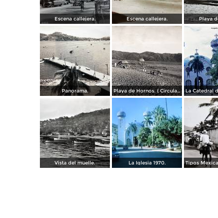
Escena callejera.
Escena callejera.
Playa d
Panorama.
Playa de Hornos. ( Circulada el 21 de Marzo de 1940 ).
Vista del muelle.
La Iglesia 1970.