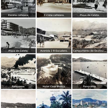
Escena callejera.
Escena callejera.
Playa de Caleta.
Playa de Caleta.
Avenida J R Escudero.
Campamento de Ocotito Carretera de Mexico-Acapulco.
Panorama.
Hotel Casa Blanca.
Panorama.