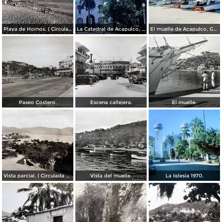
Playa de Hornos. ( Circulada el 21 de Marzo de 1940 ).
La Catedral de Acapulco, Guerrero 1967.
El muelle de Acapulco, Guerrero 1967.
Paseo Costero.
Escena callejera.
El muelle.
Vista parcial. ( Circulada el 23 de Mayo de 1935 ).
Vista del muelle.
La Iglesia 1970.