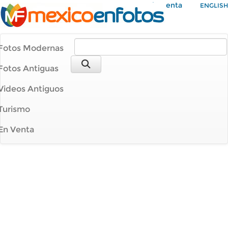
Mi Cuenta
ENGLISH
Fotos Modernas
Fotos Antiguas
Videos Antiguos
Turismo
En Venta