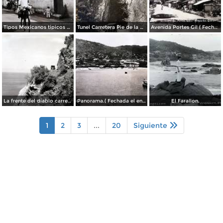
Tipos Mexicanos tipicos aguadores..
Tunel Carretera Pie de la Cuesta Acapulco .
Avenida Portes Gil ( Fechada el en 1931 ).
La frente del diablo carretera Acapulo a Pie de La Cuesta ( Fechada el en 1931 ).
Panorama.( Fechada el en 1931 ).
El Farallon.
1
2
3
...
20
Siguiente