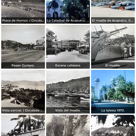
Playa de Hornos. ( Circulada el 21 de Marzo de 1940 ).
La Catedral de Acapulco, Guerrero 1967.
El muelle de Acapulco, Guerrero 1967.
Paseo Costero.
Escena callejera.
El muelle.
Vista parcial. ( Circulada el 23 de Mayo de 1935 ).
Vista del muelle.
La Iglesia 1970.