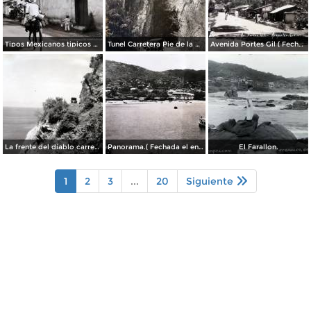
Tipos Mexicanos tipicos aguadores..
Tunel Carretera Pie de la Cuesta Acapulco .
Avenida Portes Gil ( Fechada el en 1931 ).
La frente del diablo carretera Acapulo a Pie de La Cuesta ( Fechada el en 1931 ).
Panorama.( Fechada el en 1931 ).
El Farallon.
1
2
3
...
20
Siguiente