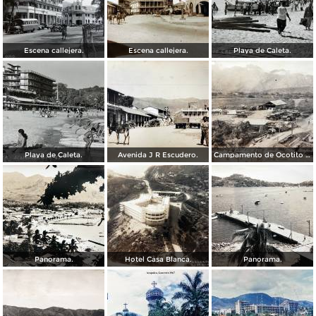
Escena callejera.
Escena callejera.
Playa de Caleta.
Playa de Caleta.
Avenida J R Escudero.
Campamento de Ocotito Carretera de Mexico-Acapulco.
Panorama.
Hotel Casa Blanca.
Panorama.