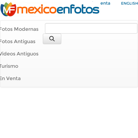
Mi Cuenta
ENGLISH
Fotos Modernas
Fotos Antiguas
Videos Antiguos
Turismo
En Venta