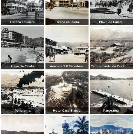
Escena callejera.
Escena callejera.
Playa de Caleta.
Playa de Caleta.
Avenida J R Escudero.
Campamento de Ocotito Carretera de Mexico-Acapulco.
Panorama.
Hotel Casa Blanca.
Panorama.