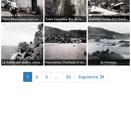
Tipos Mexicanos tipicos aguadores..
Tunel Carretera Pie de la Cuesta Acapulco .
Avenida Portes Gil ( Fechada el en 1931 ).
La frente del diablo carretera Acapulo a Pie de La Cuesta ( Fechada el en 1931 ).
Panorama.( Fechada el en 1931 ).
El Farallon.
1
2
3
...
20
Siguiente