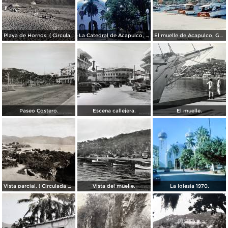
Playa de Hornos. ( Circulada el 21 de Marzo de 1940 ).
La Catedral de Acapulco, Guerrero 1967.
El muelle de Acapulco, Guerrero 1967.
Paseo Costero.
Escena callejera.
El muelle.
Vista parcial. ( Circulada el 23 de Mayo de 1935 ).
Vista del muelle.
La Iglesia 1970.