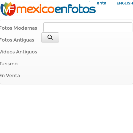
Mi Cuenta
ENGLISH
Fotos Modernas
Fotos Antiguas
Videos Antiguos
Turismo
En Venta