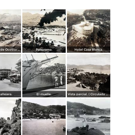
Campamento de Ocotito Carretera de Mexico-Acapulco.
Panorama.
Hotel Casa Blanca.
allejera.
El muelle.
Vista parcial. ( Circulada el 23 de Mayo de 1935 ).