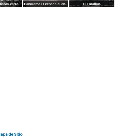
La frente del diablo carretera Acapulo a Pie de La Cuesta ( Fechada el en 1931 ).
Panorama.( Fechada el en 1931 ).
El Farallon.
apa de Sitio