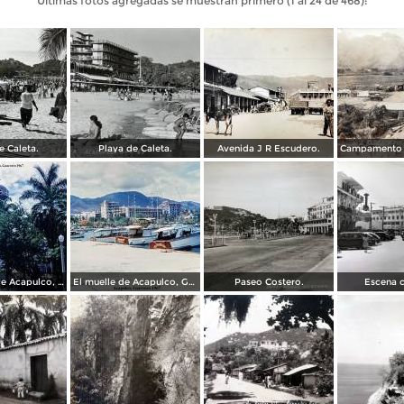
Últimas fotos agregadas se muestran primero (1 al 24 de 468):
e Caleta.
Playa de Caleta.
Avenida J R Escudero.
La Catedral de Acapulco, Guerrero 1967.
El muelle de Acapulco, Guerrero 1967.
Paseo Costero.
Escena c