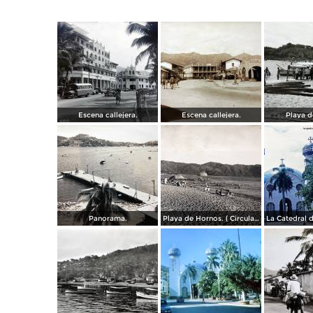
Escena callejera.
Escena callejera.
Playa d
Panorama.
Playa de Hornos. ( Circulada el 21 de Marzo de 1940 ).