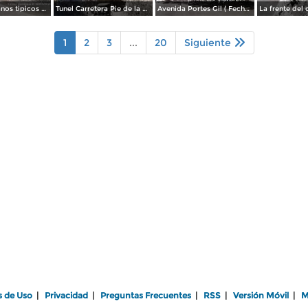
Tipos Mexicanos tipicos aguadores..
Tunel Carretera Pie de la Cuesta Acapulco .
Avenida Portes Gil ( Fechada el en 1931 ).
1
2
3
...
20
Siguiente
s de Uso
|
Privacidad
|
Preguntas Frecuentes
|
RSS
|
Versión Móvil
|
M