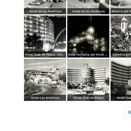
Hotel de las Américas
Hotel de las Américas
Hotel Club de Pesca, visto de noche
Vista nocturna del Hotel La Marina
Catedral y P
Hotel Las Américas
Hotel Club de Pesca
Hotel Clu