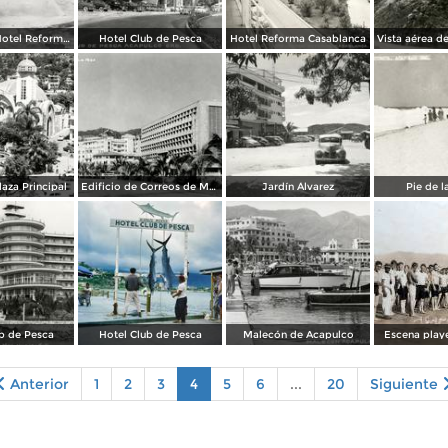
Alberca del Hotel Reforma Casablanca
Hotel Club de Pesca
Hotel Reforma Casablanca
laza Principal
Edificio de Correos de México
Jardín Álvarez
Pie de l
b de Pesca
Hotel Club de Pesca
Malecón de Acapulco
Escena playe
Anterior
1
2
3
4
5
6
...
20
Siguiente