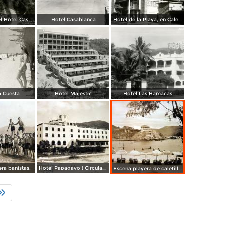
Vista aérea del Hotel Casablanca
Hotel Casablanca
Hotel de la Playa, en Caleta
a Cuesta
Hotel Majestic
Hotel Las Hamacas
ra banistas.
Hotel Papagayo ( Circulada en 1946 ).
Escena playera de caletilla( Circulada en 1946 ).