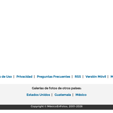
s de Uso
|
Privacidad
|
Preguntas Frecuentes
|
RSS
|
Versión Móvil
|
M
Galerías de fotos de otros países:
Estados Unidos
|
Guatemala
|
México
Copyright © MéxicoEnFotos, 2001-2026