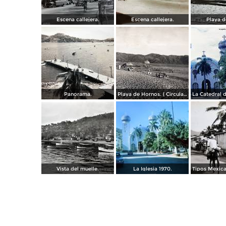
Escena callejera.
Escena callejera.
Playa d
Panorama.
Playa de Hornos. ( Circulada el 21 de Marzo de 1940 ).
Vista del muelle.
La Iglesia 1970.