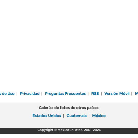
s de Uso
|
Privacidad
|
Preguntas Frecuentes
|
RSS
|
Versión Móvil
|
M
Galerías de fotos de otros países:
Estados Unidos
|
Guatemala
|
México
Copyright © MéxicoEnFotos, 2001-2026