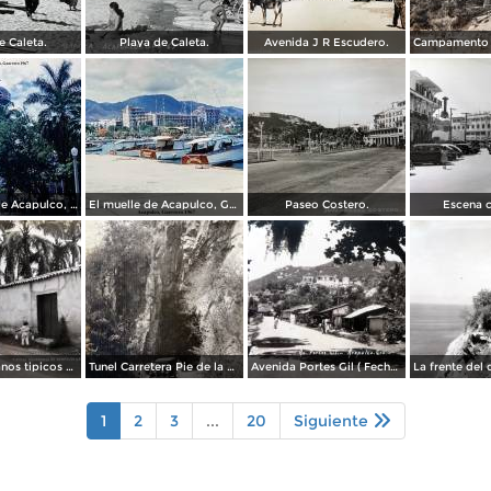
e Caleta.
Playa de Caleta.
Avenida J R Escudero.
La Catedral de Acapulco, Guerrero 1967.
El muelle de Acapulco, Guerrero 1967.
Paseo Costero.
Escena c
Tipos Mexicanos tipicos aguadores..
Tunel Carretera Pie de la Cuesta Acapulco .
Avenida Portes Gil ( Fechada el en 1931 ).
1
2
3
...
20
Siguiente