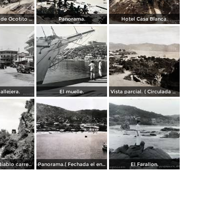
Campamento de Ocotito Carretera de Mexico-Acapulco.
Panorama.
Hotel Casa Blanca.
allejera.
El muelle.
Vista parcial. ( Circulada el 23 de Mayo de 1935 ).
La frente del diablo carretera Acapulo a Pie de La Cuesta ( Fechada el en 1931 ).
Panorama.( Fechada el en 1931 ).
El Farallon.