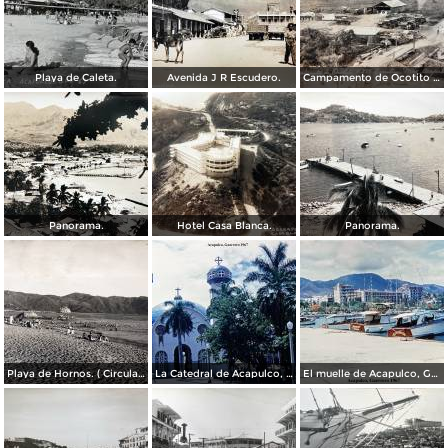
Playa de Caleta.
Avenida J R Escudero.
Campamento de Ocotito Carretera de Mexico-Acapulco.
Panorama.
Hotel Casa Blanca.
Panorama.
Playa de Hornos. ( Circulada el 21 de Marzo de 1940 ).
La Catedral de Acapulco, Guerrero 1967.
El muelle de Acapulco, Guerrero 1967.