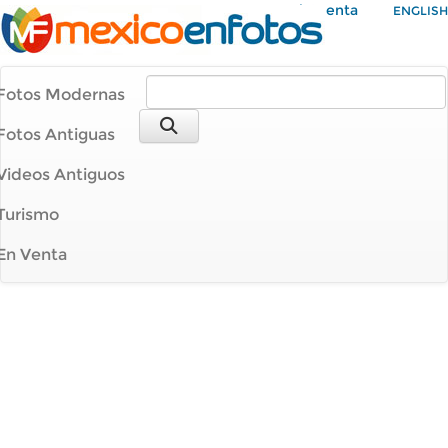
Mi Cuenta
ENGLISH
Fotos Modernas
Fotos Antiguas
Videos Antiguos
Turismo
En Venta