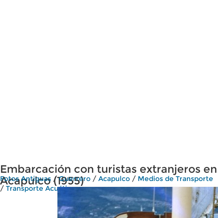
Embarcación con turistas extranjeros en
Acapulco (1955)
Fotos Antiguas
/
Guerrero
/
Acapulco
/
Medios de Transporte
/
Transporte Acuático