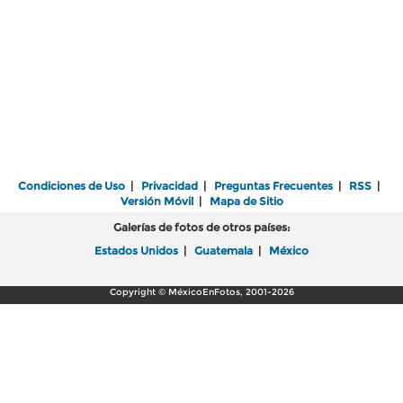
Condiciones de Uso
|
Privacidad
|
Preguntas Frecuentes
|
RSS
|
Versión Móvil
|
Mapa de Sitio
Galerías de fotos de otros países:
Estados Unidos
|
Guatemala
|
México
Copyright © MéxicoEnFotos, 2001-2026