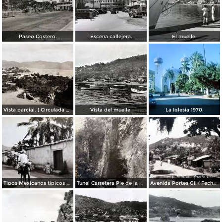
Paseo Costero.
Escena callejera.
El muelle.
Vista parcial. ( Circulada el 23 de Mayo de 1935 ).
Vista del muelle.
La Iglesia 1970.
Tipos Mexicanos tipicos aguadores..
Tunel Carretera Pie de la Cuesta Acapulco .
Avenida Portes Gil ( Fechada el en 1931 ).