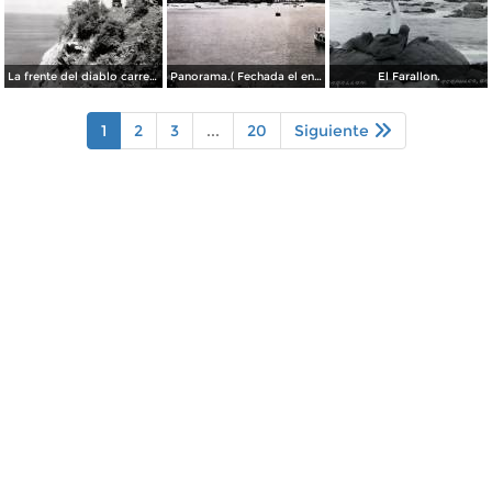
La frente del diablo carretera Acapulo a Pie de La Cuesta ( Fechada el en 1931 ).
Panorama.( Fechada el en 1931 ).
El Farallon.
1
2
3
...
20
Siguiente