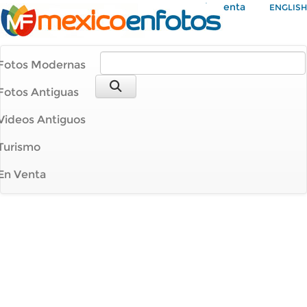
Mi Cuenta
ENGLISH
Fotos Modernas
Fotos Antiguas
Videos Antiguos
Turismo
En Venta