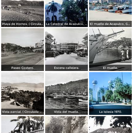
Playa de Hornos. ( Circulada el 21 de Marzo de 1940 ).
La Catedral de Acapulco, Guerrero 1967.
El muelle de Acapulco, Guerrero 1967.
Paseo Costero.
Escena callejera.
El muelle.
Vista parcial. ( Circulada el 23 de Mayo de 1935 ).
Vista del muelle.
La Iglesia 1970.