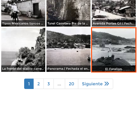
Tipos Mexicanos tipicos aguadores..
Tunel Carretera Pie de la Cuesta Acapulco .
Avenida Portes Gil ( Fechada el en 1931 ).
La frente del diablo carretera Acapulo a Pie de La Cuesta ( Fechada el en 1931 ).
Panorama.( Fechada el en 1931 ).
El Farallon.
1
2
3
...
20
Siguiente