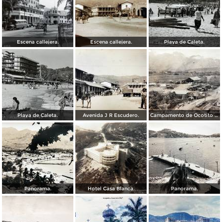
Escena callejera.
Escena callejera.
Playa de Caleta.
Playa de Caleta.
Avenida J R Escudero.
Campamento de Ocotito Carretera de Mexico-Acapulco.
Panorama.
Hotel Casa Blanca.
Panorama.