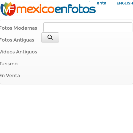
Mi Cuenta
ENGLISH
Fotos Modernas
Fotos Antiguas
Videos Antiguos
Turismo
En Venta