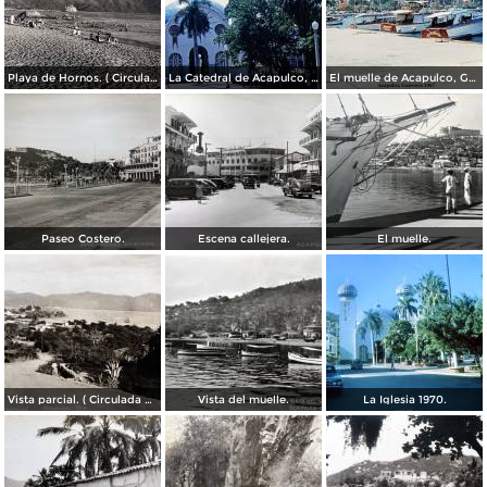
Playa de Hornos. ( Circulada el 21 de Marzo de 1940 ).
La Catedral de Acapulco, Guerrero 1967.
El muelle de Acapulco, Guerrero 1967.
Paseo Costero.
Escena callejera.
El muelle.
Vista parcial. ( Circulada el 23 de Mayo de 1935 ).
Vista del muelle.
La Iglesia 1970.