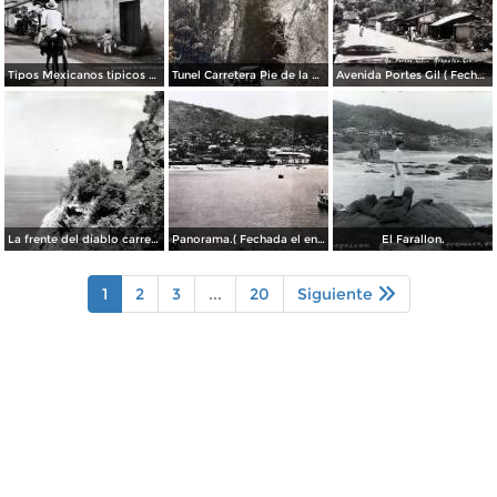
Tipos Mexicanos tipicos aguadores..
Tunel Carretera Pie de la Cuesta Acapulco .
Avenida Portes Gil ( Fechada el en 1931 ).
La frente del diablo carretera Acapulo a Pie de La Cuesta ( Fechada el en 1931 ).
Panorama.( Fechada el en 1931 ).
El Farallon.
1
2
3
...
20
Siguiente