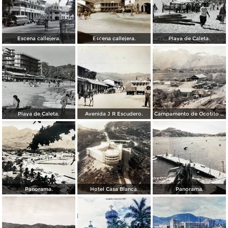
Escena callejera.
Escena callejera.
Playa de Caleta.
Playa de Caleta.
Avenida J R Escudero.
Campamento de Ocotito Carretera de Mexico-Acapulco.
Panorama.
Hotel Casa Blanca.
Panorama.